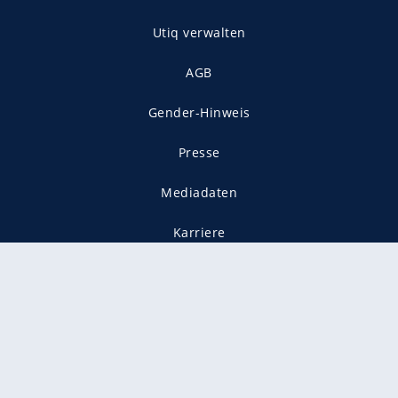
Utiq verwalten
AGB
Gender-Hinweis
Presse
Mediadaten
Karriere
Vertragskündigung
Vertrag widerrufen
gekennzeichnet mit