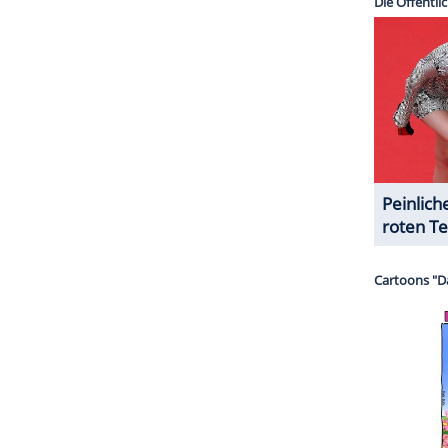
n übernommen zu haben. Obwohl die Buh-Rufe, die
h an den Sender gerichtet waren, versuchten sie
r" als tolle Show und bedankten sich, dabei
n wird, wird sich zeigen. Die Reaktionen auf
sich warten und sind alles andere als versöhnlich.
itiker reagiert und versucht, die
Sendung
zügiger
 darf gespannt sein, ob der Sender das
Feuer
ZURÜCK ZUR STARTS