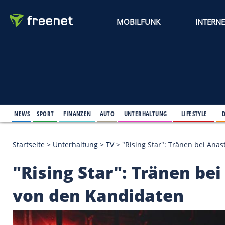
MOBILFUNK
NEWS
SPORT
FINANZEN
AUTO
UNTERHALTUNG
L
Startseite
>
Unterhaltung
>
TV
>
"Rising Star": Trä
"Rising Star": Träne