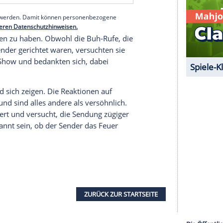
enalane
und Sasha war verblüfft über diese
rannte eine unbequeme Diskussion zwischen Jury
darüber aufklärte, dass den Kandidaten ein
r bei der Song-Auswahl behilflich sei. Vor allem
zu genügen. "Wenn ihr den Song nicht mögt, kommt
e die Kandidaten.
serer Redaktion eingebundenen Inhalt von Glomex GmbH
nzeigen lassen und auch wieder deaktivieren.
halte angezeigt werden. Damit können personenbezogene
r dazu in unseren Datenschutzhinweisen.