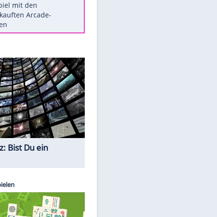
Die größten Mythen über
Medikamente
Braunschweig nach Kantersieg in
Magdeburg an der Spitze
Vorsicht: Diese 17 Dinge hassen
Katzen
Illegales Asphalt-Kartell muss
Mio-Strafe zahlen
Memo-Spiel mit den
meistverkauften Arcade-
Maschinen
Quiz