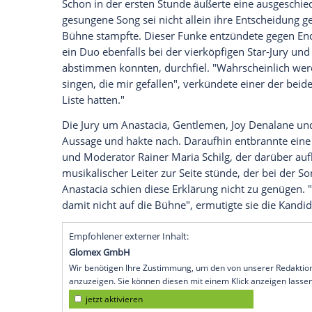
Unbehagen der Star-Jury.
Nach einem wenig glanzvollen Start mit 
"Rising Star" auf
RTL
auch bei seiner
Fort
bemühte man sich weiter um möglichst v
wurde von einer Kandidatin sogar zu Trän
Authentizität
nicht weit her bei der Gesa
Stimme gegen
RTL
- mitten in der Live-S
Sehen Sie hier das
Musikvideo
zu Anastaci
Schon in der ersten Stunde äußerte eine a
gesungene Song sei nicht allein ihre Ents
Bühne
stampfte. Dieser
Funke
entzündet
ein
Duo
ebenfalls bei der vierköpfigen S
abstimmen konnten, durchfiel. "Wahrsche
singen, die mir gefallen", verkündete ein
Liste hatten."