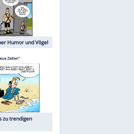
Cartoons mit wahren
Lebensgeschichten
Memo-Spiel