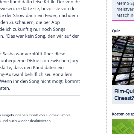
mauen Quoten bekleckert sich das Casting-Format
setzung
am Samstag nicht mit
Ruhm
. Zwar
iele, möglichst echte Emotionen -
Anastacia
en gerührt - doch scheint es in Sachen
ngs-Show. Nun erheben gleich zwei Kandidaten die
endung.
as Hit-Single "Stupid Little Things"
usgeschiedene Kandidatin leise Kritik. Der von ihr
cheidung gewesen, erklärte sie, bevor sie von der
e gegen Ende der Show dann ein
Feuer
, nachdem
tar-Jury und den Zuschauern, die per App
inlich werde ich zukünftig nur noch Songs
er der beiden. "Das war kein Song, den wir auf der