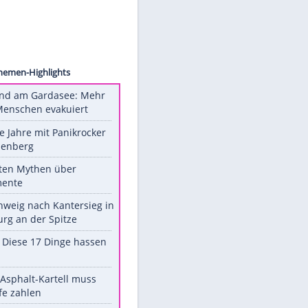
rowius
Unsere Themen-Highlights
Waldbrand am Gardasee: Mehr
als 200 Menschen evakuiert
Durch die Jahre mit Panikrocker
Udo Lindenberg