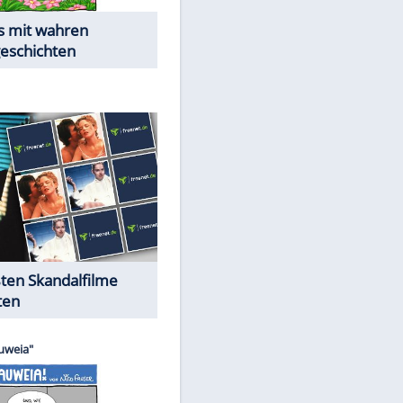
Die Öffentlichkeit schaut zu:
Peinliche Auftritte auf dem
roten Teppich
Cartoons "Das Wahre Leben"