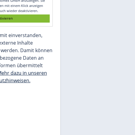
Glomex GmbH
Wir benötigen Ihre Zustimmung, um den
von unserer Redaktion eingebundenen
Inhalt von Glomex GmbH anzuzeigen. Sie
können diesen mit einem Klick anzeigen
lassen und auch wieder deaktivieren.
jetzt aktivieren
Ich bin damit einverstanden,
dass mir externe Inhalte
angezeigt werden. Damit können
personenbezogene Daten an
Drittplattformen übermittelt
werden.
Mehr dazu in unseren
Datenschutzhinweisen.