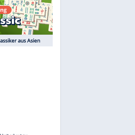
Film-Quiz: Bist Du ein
Cineast?
Kostenlos spielen