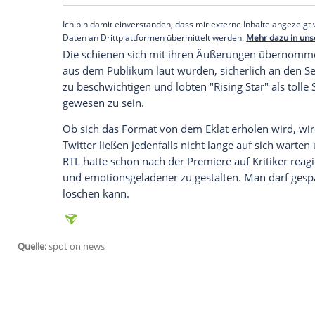
Die Jury um
Anastacia
, Gentlemen,
Joy D
Aussage und hakte nach. Daraufhin entb
und Moderator
Rainer Maria Schilg
, der 
musikalischer Leiter zur Seite stünde, de
Anastacia
schien diese Erklärung nicht 
damit nicht auf die Bühne", ermutigte si
Empfohlener externer Inhalt:
Glomex GmbH
Wir benötigen Ihre Zustimmung, um den von un
anzuzeigen. Sie können diesen mit einem Klick a
jetzt aktivieren
Ich bin damit einverstanden, dass mir externe In
Daten an Drittplattformen übermittelt werden.
Meh