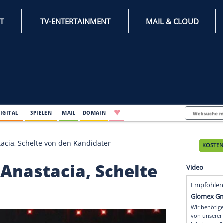
INTERNET
TV-ENTERTAINMENT
♥
IFESTYLE
DIGITAL
SPIELEN
MAIL
DOMAIN
nen bei Anastacia, Schelte von den Kandidaten
n bei Anastacia, Schel