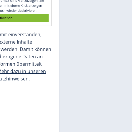
Glomex GmbH
Wir benötigen Ihre Zustimmung, um den
von unserer Redaktion eingebundenen
Inhalt von Glomex GmbH anzuzeigen. Sie
können diesen mit einem Klick anzeigen
lassen und auch wieder deaktivieren.
jetzt aktivieren
Ich bin damit einverstanden,
dass mir externe Inhalte
angezeigt werden. Damit können
personenbezogene Daten an
Drittplattformen übermittelt
werden.
Mehr dazu in unseren
Datenschutzhinweisen.