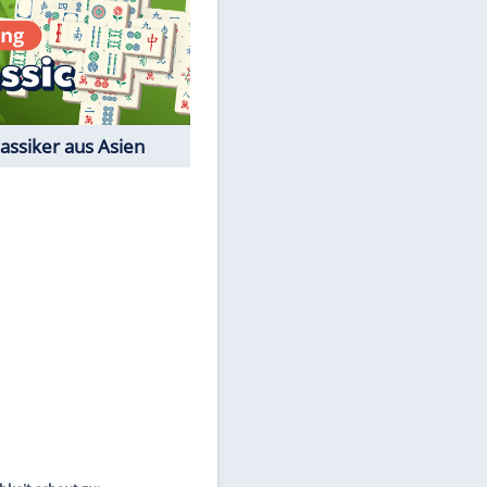
EITE
Film-Quiz: Bist Du ein
Cineast?
Kostenlos spielen