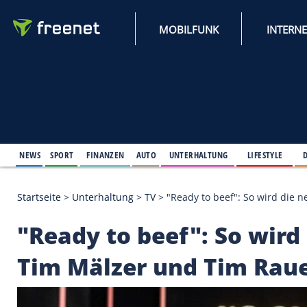
MOBILFUNK
NEWS
SPORT
FINANZEN
AUTO
UNTERHALTUNG
L
Startseite
>
Unterhaltung
>
TV
>
"Ready to beef": S
"Ready to beef": So