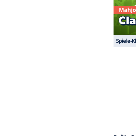
chon jetzt ist klar, dass "Ready to beef" eine
arbeiten hierzu starten schon im Dezember.
ZURÜCK ZUR STARTS