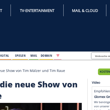
INTERNET
TV-ENTERTAINMENT
♥
IFESTYLE
DIGITAL
SPIELEN
MAIL
DOMAIN
o wird die neue Show von Tim Mälzer und Tim Raue
 wird die neue Show v