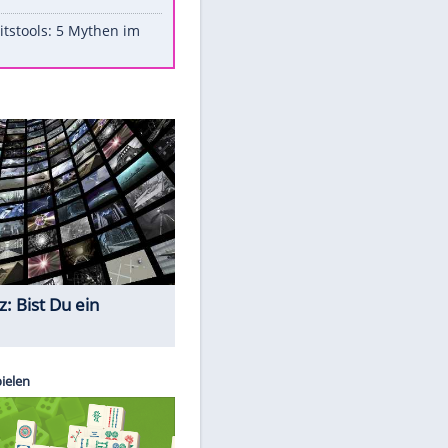
Aufruhr!
Was bei der Vogelfütterung
wirklich sinnvoll ist
"Infanti-No Go": Pressestimmen
zum Verbleib des FIFA-Chefs
Im Zeitraffer: Die Entwicklung
des Lenkrades
Lebensmittel, die nicht schlecht
werden
Sicherheitstools: 5 Mythen im
Check
Quiz