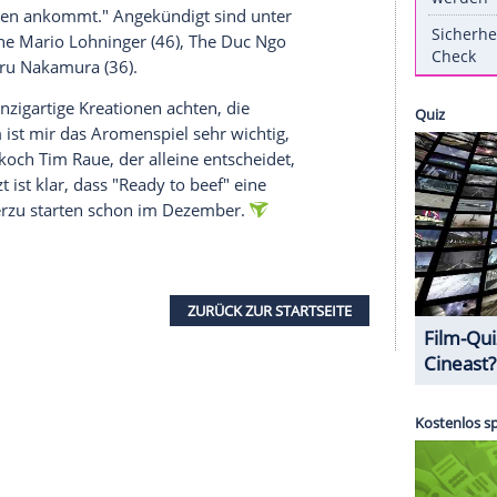
 beiden Spitzenköche
Tim Mälzer
(48) und
Tim
ung: Zwei renommierte Küchenchefs werden
edlichen Regionen und mit verschiedenen
eten.
Mälzer
schlüpft dabei in die Rolle des
des Jurors.
. 20-minütigen Kochrunden mit unerwarteten
ller auf Sternekochniveau abliefern. Für
ine Zeit bleiben. "Hier messen sich die besten
endwem bewertet werden, sondern von
Tim
Raue -
es beim Kochen ankommt." Angekündigt sind unter
chneten Köche
Mario Lohninger
(46), The Duc Ngo
(39) und Tohru Nakamura (36).
nders auf einzigartige Kreationen achten, die
chen. Zudem ist mir das Aromenspiel sehr wichtig,
r und Sternekoch
Tim
Raue, der alleine entscheidet,