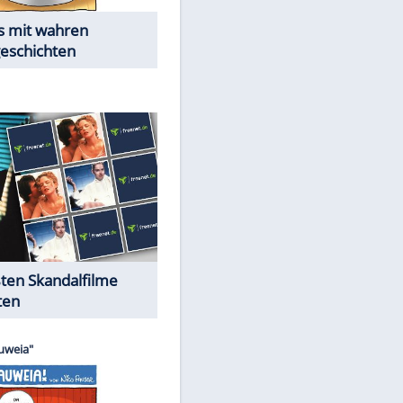
Die Öffentlichkeit schaut zu:
Peinliche Auftritte auf dem
roten Teppich
Cartoons "Das Wahre Leben"