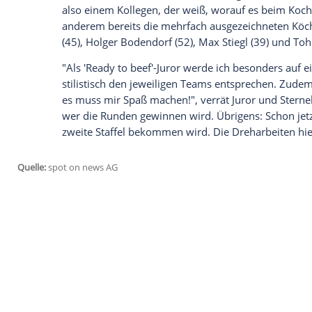
dann die neue Show "Ready to beef" der
Raue (45). Das Konzept der neuen Send
gemeinsam mit ihrer Crew aus unterschi
Herangehensweisen gegeneinander antr
Gastgebers und Moderators, Raue in die 
Dabei müssen die Teams in drei 10- bzw
Produkten arbeiten und dennoch einen Te
ausgiebiges Tüfteln mit viel Muße wird ke
Köche Deutschlands, die nicht von irg
also einem Kollegen, der weiß, worauf 
anderem bereits die mehrfach ausgezei
(45),
Holger Bodendorf
(52), Max Stiegl 
"Als 'Ready to beef'-Juror werde ich beso
stilistisch den jeweiligen Teams entspre
es muss mir Spaß machen!", verrät Juro