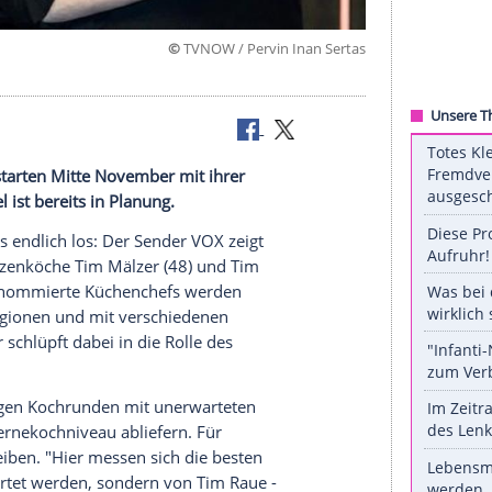
©
TVNOW / Pervin Inan 
"
d
Tim
Raue starten Mitte November mit ihrer
ite Staffel ist bereits in Planung.
Uhr geht es endlich los: Der Sender
VOX
zeigt