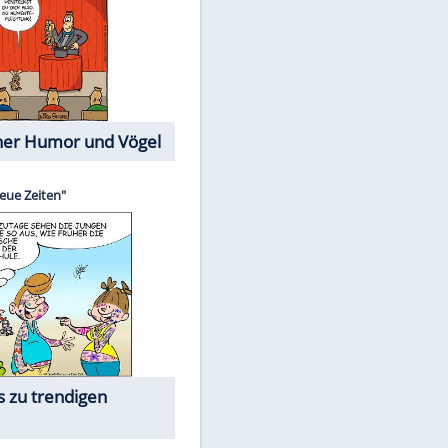
Cartoons mit wahren
Lebensgeschichten
Memo-Spiel