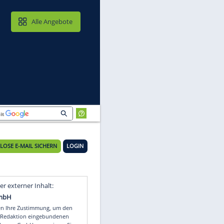
MAIL & CLOUD
Alle Angebote
KOSTENLOSE E-MAIL SICHERN
LOGIN
Video
Empfohlener externer Inhalt: