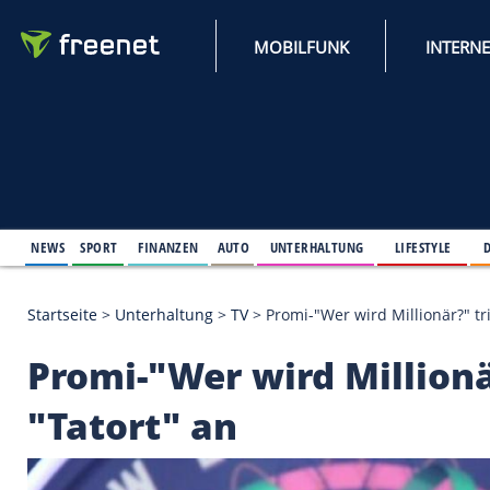
MOBILFUNK
NEWS
SPORT
FINANZEN
AUTO
UNTERHALTUNG
L
Startseite
>
Unterhaltung
>
TV
>
Promi-"Wer wird Mil
Promi-"Wer wird Mill