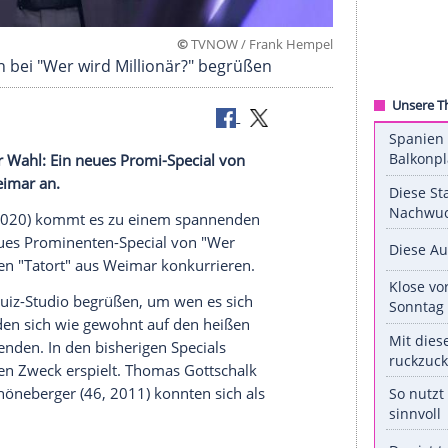
©
TVNOW / Frank 
Kandidaten bei "Wer wird Millionär?" begrüßen
e Qual der Wahl: Ein neues Promi-Special von
ort
" aus
Weimar
an.
ag
(1. Juni 2020) kommt es zu einem spannenden