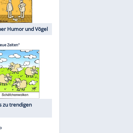
Cartoons mit wahren
Lebensgeschichten
Memo-Spiel
Die größten Skandalfilme