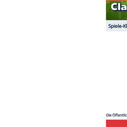
ind.
icht auf den "
Tatort
" verzichten, dann ermitteln
nd Schenk (Dietmar Bär) im Fall "Bausünden" (20:15
lief im Januar 2018.
ZURÜCK ZUR STARTS