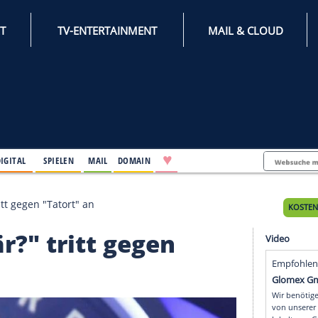
INTERNET
TV-ENTERTAINMENT
♥
IFESTYLE
DIGITAL
SPIELEN
MAIL
DOMAIN
lionär?" tritt gegen "Tatort" an
ionär?" tritt gegen