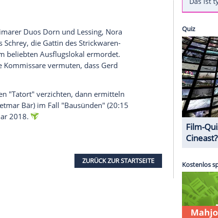
RTL
. Ein neues Prominenten-Special von
"Wer
 einen neuen "
Tatort
" aus
Weimar
konkurrieren.
 Gäste im Quiz-Studio begrüßen, um wen es sich
ie Stars werden sich wie gewohnt auf den heißen
hließend spenden. In den bisherigen Specials
für den guten Zweck erspielt.
Thomas Gottschalk
Barbara Schöneberger
(46, 2011) konnten sich als
chrey" des Weimarer Duos Dorn und Lessing,
Nora
 wird
Marlies Schrey
, die Gattin des Strickwaren-
Tag vor einem beliebten Ausflugslokal ermordet.
hrung hin. Die Kommissare vermuten, dass Gerd