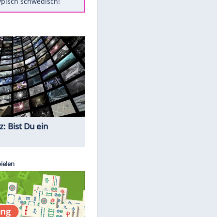
Diese Autos haben uns verlassen
Klose vor Saisonstart: "Ab
Sonntag ist Druck da"
Mit diesen Tricks wird der Grill
ruckzuck sauber
So nutzt man alte Smartphones
sinnvoll
Das ist typisch schwedisch!
Quiz