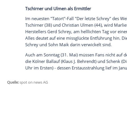
Quotenkampf
zwischen dem Ersten und
wird Millionär?"
wird ab 20.15 Uhr gegen
Günther Jauch
(63) wird vier prominente
dabei handelt, ist noch nicht bekannt. D
Stuhl setzen und das erspielte Geld ansc
wurden laut
RTL
rund 27 Millionen Euro 
(69, 2008),
Oliver Pocher
(42, 2008) und
Promi-Millionäre feiern lassen.
Tschirner
und
Ulmen
als Ermittler
Im neuesten "
Tatort
"-Fall "Der letzte S
Tschirner
(38) und
Christian Ulmen
(44),
Herstellers Gerd Schrey, am helllichten 
Alles deutet auf eine missglückte Entfü