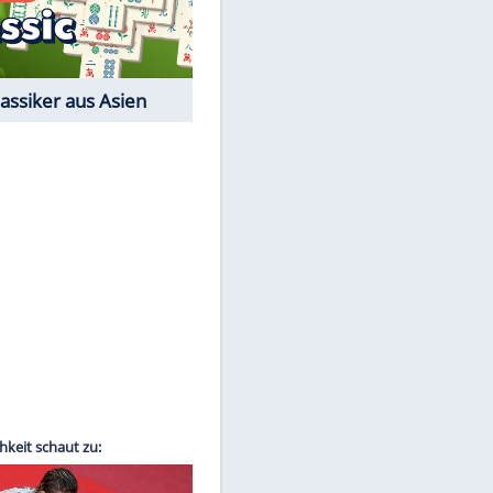
Film-Quiz: Bist Du ein
Cineast?
EITE
Kostenlos spielen