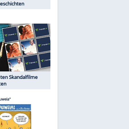
Peinliche Auftritte auf dem
roten Teppich
Cartoons "Das Wahre Leben"