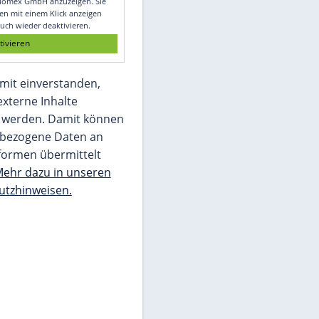
Glomex GmbH
Wir benötigen Ihre Zustimmung, um den
von unserer Redaktion eingebundenen
Inhalt von Glomex GmbH anzuzeigen. Sie
können diesen mit einem Klick anzeigen
lassen und auch wieder deaktivieren.
jetzt aktivieren
Ich bin damit einverstanden,
dass mir externe Inhalte
angezeigt werden. Damit können
personenbezogene Daten an
Drittplattformen übermittelt
werden.
Mehr dazu in unseren
Datenschutzhinweisen.