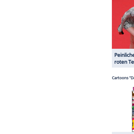
halte angezeigt werden. Damit können personenbezogene
r dazu in unseren Datenschutzhinweisen.
s
Anja Schüte
(50) im Farbbeutel-Duell und
en Kellerbewohnerinnen den Umzug nach oben.
reude und
Eierkuchen
unter den Ladys, auch
Nick
a am Ende noch eine Geheimfavoritin heran? "Ich
 mich nicht mögen", hatte
Nina Kristin
noch bei der
 der Noch-Kellerbewohner nüchtern erklärt.
 anderen, dass sie auf
Facebook
die Flut der Hass-
n dafür dürfte sich die
Containerhaft
für
Nina
ZURÜCK ZUR STARTS