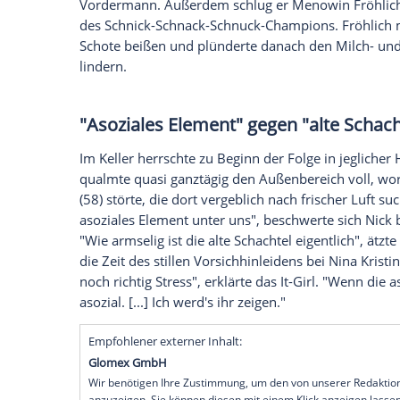
Und wieder wird der "Promi Big Brother"
Hildebrandt
(38) wurde vom Publikum ra
mussten zuvor die Ausstiegskandidaten a
Zuschauer
zog
Hildebrandt
dann gegen
N
Gliem
(68,
"Da sprach der alte Häuptling 
Die Highlights von "Promi Big Brother" 
Doch um die hygienischen Zustände mus
Sorgen machen:
David Odonkor
(31) bra
Vordermann. Außerdem schlug er
Menow
des Schnick-Schnack-Schnuck-Champions. 
Schote beißen und plünderte danach den
lindern.
"Asoziales Element" gegen "alt