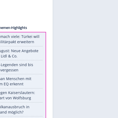
©
Sat.1
Unsere Themen-Highlights
Aus drei mach viele: Türkei will
neuen Militärpakt erweitern
Ab 10. August: Neue Angebote
bei ALDI, Lidl & Co.