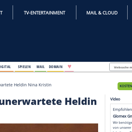
INTERNET
TV-ENTERTAINMENT
♥
IFESTYLE
DIGITAL
SPIELEN
MAIL
DOMAIN
: Die unerwartete Heldin Nina Kristin
: Die unerwartete Held