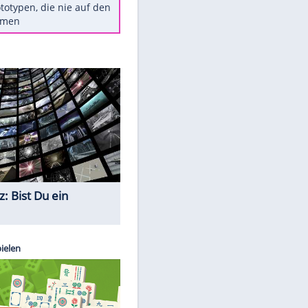
Diese TV-Legenden sind bis
heute unvergessen
Woran man Menschen mit
niedrigem EQ erkennt
Torlos gegen Kaiserslautern:
Stotterstart von Wolfsburg
Ist ein Vulkanausbruch in
Deutschland möglich?
5 VW-Prototypen, die nie auf den
Markt kamen
Quiz