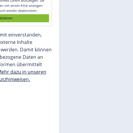
Glomex GmbH
Wir benötigen Ihre Zustimmung, um den
von unserer Redaktion eingebundenen
Inhalt von Glomex GmbH anzuzeigen. Sie
können diesen mit einem Klick anzeigen
lassen und auch wieder deaktivieren.
jetzt aktivieren
Ich bin damit einverstanden,
dass mir externe Inhalte
angezeigt werden. Damit können
personenbezogene Daten an
Drittplattformen übermittelt
werden.
Mehr dazu in unseren
Datenschutzhinweisen.