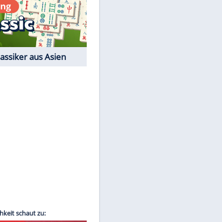
Film-Quiz: Bist Du ein
Cineast?
Kostenlos spielen