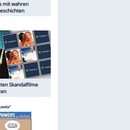
Peinliche Auftritte auf dem
roten Teppich
Cartoons "Das Wahre Leben"