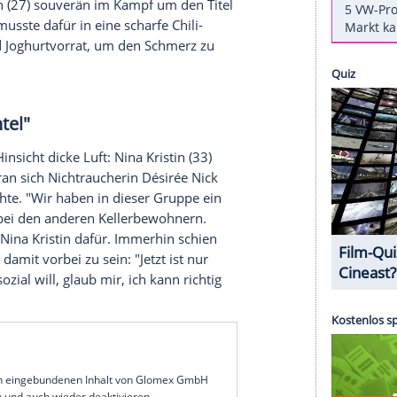
-Container etwas leerer:
Putzteufel
Judith
usgewählt. Die Bewohner des Luxus-Bereichs
us ihrem Kreis nominieren, in der
Gunst
der
ino de Angelo
(51,
"Meine Soldaten"
) und
Wilfried
der Indianer"
) den Kürzeren.
sehen Sie bei MyVideo
s man sich trotz
Hildebrandts
Abgang keine
chte das obere
Badezimmer
mal so richtig auf
in Fröhlich
(27) souverän im Kampf um den Titel
Fröhlich musste dafür in eine scharfe Chili-
 Milch- und Joghurtvorrat, um den Schmerz zu
e Schachtel"