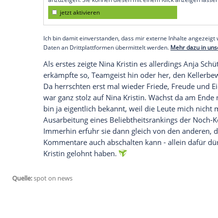
Im Keller herrschte zu Beginn der Folge in
qualmte quasi ganztägig den Außenbereic
(58) störte, die dort vergeblich nach fris
asoziales Element unter uns", beschwert
"Wie armselig ist die alte
Schachtel
eigent
die Zeit des stillen Vorsichhinleidens bei
noch richtig Stress", erklärte das It-Girl. 
asozial. [...] Ich werd's ihr zeigen."
Empfohlener externer Inhalt:
Glomex GmbH
Wir benötigen Ihre Zustimmung, um den von un
anzuzeigen. Sie können diesen mit einem Klick a
jetzt aktivieren