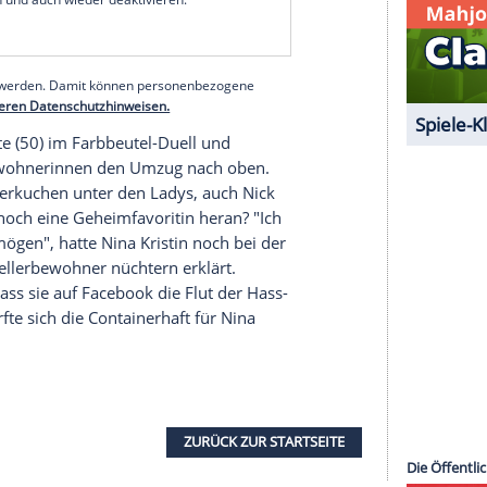
 jeglicher Hinsicht dicke Luft:
Nina Kristin
(33)
h voll, woran sich Nichtraucherin
Désirée Nick
cher Luft suchte. "Wir haben in dieser Gruppe ein
e sich
Nick
bei den anderen Kellerbewohnern.
lich", ätzte
Nina Kristin
dafür. Immerhin schien
Nina Kristin
damit vorbei zu sein: "Jetzt ist nur
"Wenn die asozial will, glaub mir, ich kann richtig
serer Redaktion eingebundenen Inhalt von Glomex GmbH
nzeigen lassen und auch wieder deaktivieren.