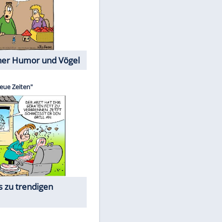
Cartoons mit wahren
Lebensgeschichten
Memo-Spiel