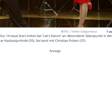
©
RTL / S
ht es wieder los: 14 neue Stars treten bei "Let's Dance" an. Be
Hollywood-Star Nastassja Kinski (55). Sie tanzt mit Christian Pol