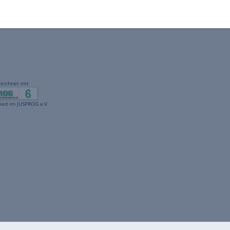
gekennzeichnet mit
freenet ist Mitglied im JUSPROG e.V.