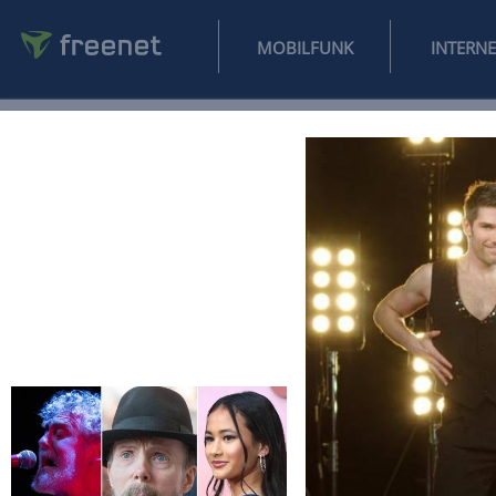
MOBILFUNK
NEWS
SPORT
FINANZEN
AUTO
UNTERHALTUNG
L