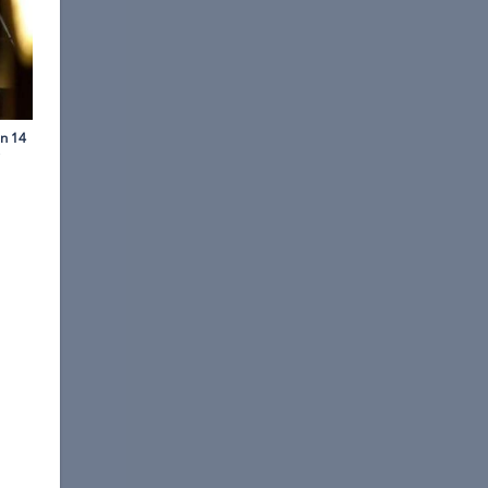
tefan Gregorowius
sonderer Glanzpunkt in der
anc (37).