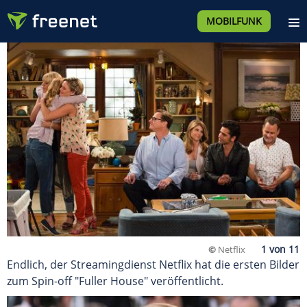
MOBILFUNK
©
Netflix
Endlich, der Streamingdienst Netflix hat die ersten Bilder
zum Spin-off "Fuller House" veröffentlicht.