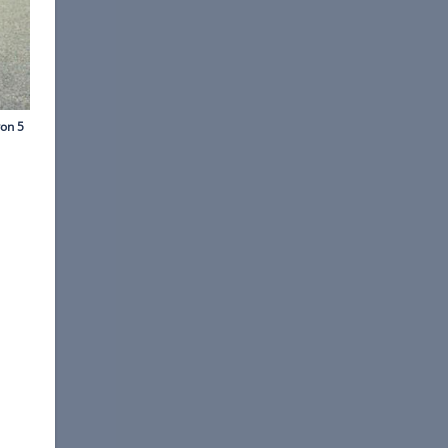
©
ZDF/Polyphon