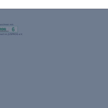
gekennzeichnet mit
freenet ist Mitglied im JUSPROG e.V.