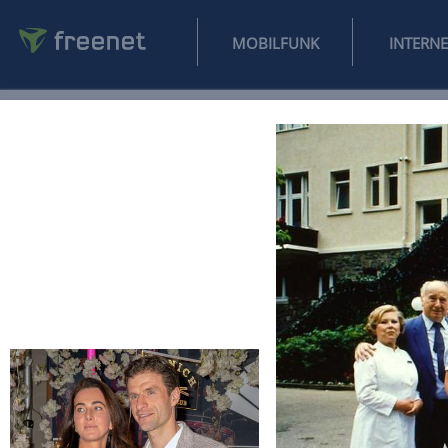
MOBILFUNK
NEWS
SPORT
FINANZEN
AUTO
UNTERHALTUNG
L