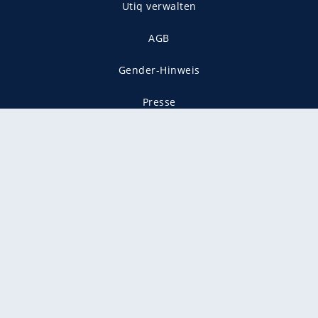
Utiq verwalten
AGB
Gender-Hinweis
Presse
Mediadaten
Karriere
Vertragskündigung
Vertrag widerrufen
gekennzeichnet mit
freenet ist Mitglied im JUSPROG e.V.