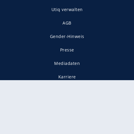
Utiq verwalten
AGB
Gender-Hinweis
Presse
Mediadaten
Karriere
Vertragskündigung
Vertrag widerrufen
gekennzeichnet mit