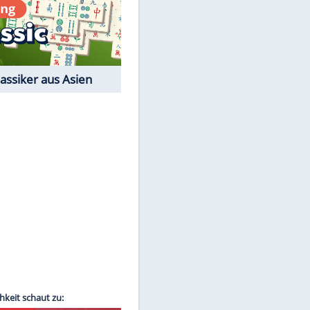
Film-Quiz: Bist Du ein
Cineast?
Kostenlos spielen