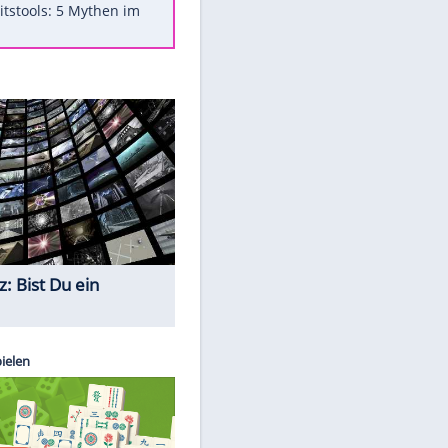
Was bei der Vogelfütterung
wirklich sinnvoll ist
"Infanti-No Go": Pressestimmen
zum Verbleib des FIFA-Chefs
Im Zeitraffer: Die Entwicklung
des Lenkrades
Lebensmittel, die nicht schlecht
werden
Sicherheitstools: 5 Mythen im
Check
Quiz