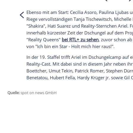
Empfohlener externer Inhalt:
Instagram
Wir benötigen Ihre Zustimmung, um den von
Instagram anzuzeigen. Sie können diesen mi
deaktivieren.
jetzt aktivieren
Ich bin damit einverstanden, dass mir extern
personenbezogene Daten an Drittplattformen
Datenschutzhinweisen.
Ebenso mit am Start: Cecilia Asoro, Paul
Riege vervollständigen Tanja Tischewitsch