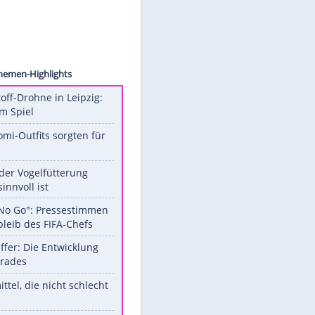
aehahn
Unsere Themen-Highlights
Sprengstoff-Drohne in Leipzig:
Semtex im Spiel
Diese Promi-Outfits sorgten für
Aufruhr!