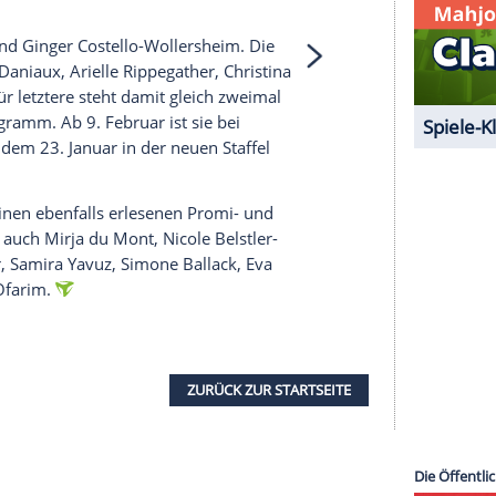
 unserer Redaktion eingebundenen Inhalt von
t einem Klick anzeigen lassen und auch wieder
e Inhalte angezeigt werden. Damit können
 übermittelt werden.
Mehr dazu in unseren
1 von 20
ina Ljubas und Ginger Costello-Wollersheim. Die
, Michelle Daniaux, Arielle Rippegather, Christina