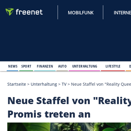
MOBILFUNK
NEWS
SPORT
FINANZEN
AUTO
UNTERHALTUNG
L
Startseite
>
Unterhaltung
>
TV
>
Neue Staffel von "
Neue Staffel von "R