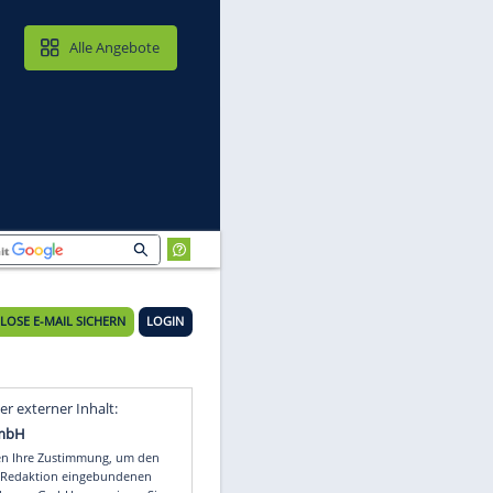
MAIL & CLOUD
Alle Angebote
KOSTENLOSE E-MAIL SICHERN
LOGIN
Video
Empfohlener externer Inhalt: