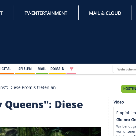
INTERNET
TV-ENTERTAINMENT
♥
IFESTYLE
DIGITAL
SPIELEN
MAIL
DOMAIN
Reality Queens": Diese Promis treten an
eality Queens": Diese