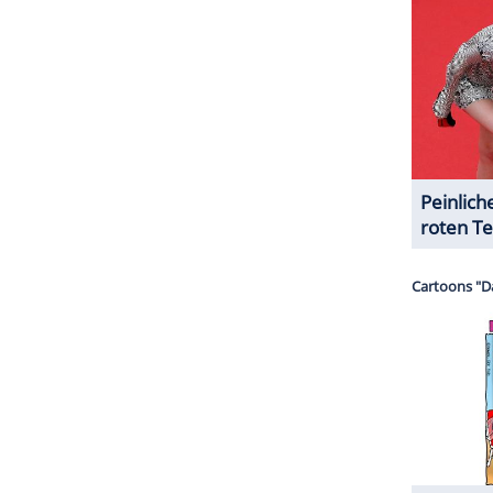
hen Ariel. Für letztere steht damit gleich zweimal
uf dem Programm. Ab 9. Februar ist sie bei
or schon ab dem 23. Januar in der neuen Staffel
!".
gelcamp auf einen ebenfalls erlesenen Promi- und
hr neben ihr auch Mirja du Mont, Nicole Belstler-
tephen Dürr, Samira Yavuz, Simone Ballack, Eva
 sowie Gil Ofarim.
ZURÜCK ZUR STARTS