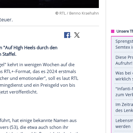
©
RTL / Benno Kr
eren Abenteuer.
Promi-Damen "Auf High Heels durch den
" der neuen Staffel.
den Dschungel" kehrt in wenigen Wochen auf die