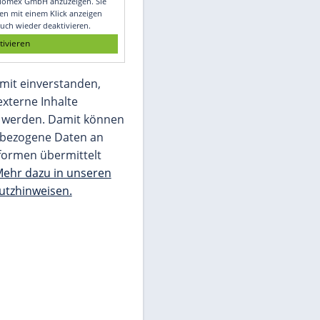
Glomex GmbH
Wir benötigen Ihre Zustimmung, um den
von unserer Redaktion eingebundenen
Inhalt von Glomex GmbH anzuzeigen. Sie
können diesen mit einem Klick anzeigen
lassen und auch wieder deaktivieren.
jetzt aktivieren
Ich bin damit einverstanden,
dass mir externe Inhalte
angezeigt werden. Damit können
personenbezogene Daten an
Drittplattformen übermittelt
werden.
Mehr dazu in unseren
Datenschutzhinweisen.