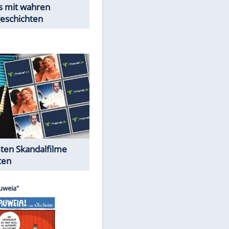
Peinliche Auftritte auf dem
roten Teppich
Cartoons "Das Wahre Leben"