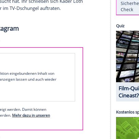
bekommt das RTL+-Format, das es 2024 erstmals
, konfliktreicher und emotionaler", soll es laut RTL
r den Streamingdienst und ein Preisgeld von bis
en, wurde jetzt veröffentlicht.
ty4tim (25) führt, hat einige bekannte Namen aus
st Jenny Elvers (53), die etwa auch schon ihr
er raus!" versucht hat. Ihr schließen sich Kader Loth
in Jahr später im TV-Dschungel auftraten.
rs bei Instagram
1 von 20