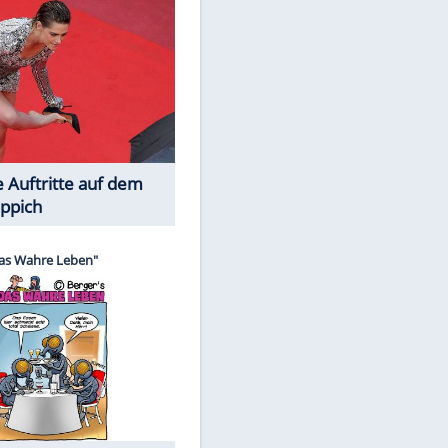
Spiele-Klassiker aus Asien
EITE
Die Öffentlichkeit schaut zu: