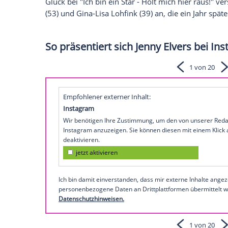
Bildschirme zurück. Ab dem 9. Februar 
zu sehen gab, eine zweite Staffel. "Härter
werden. Welche Reality-Kandidatinnen fü
zu 50.000 in die Wildnis verfrachtet werd
Die "Promi Queens" der neuen Staffel
Die Show, durch die der Influencer Twen
dem Reality-Kosmos zu bieten. Mit dabei i
Glück bei "Ich bin ein Star - Holt mich hi
(53) und Gina-Lisa Lohfink (39) an, die e
So präsentiert sich Jenny Elve