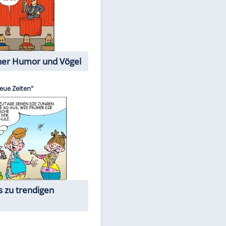
Cartoons mit wahren
Lebensgeschichten
Memo-Spiel