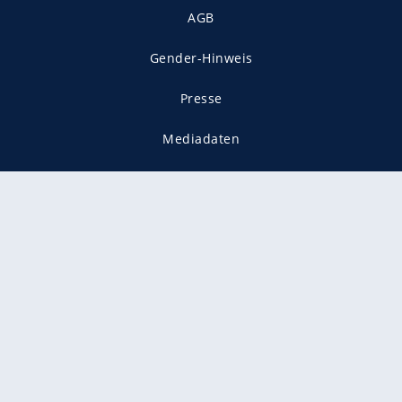
AGB
Gender-Hinweis
Presse
Mediadaten
Karriere
Vertragskündigung
Vertrag widerrufen
gekennzeichnet mit
freenet ist Mitglied im JUSPROG e.V.