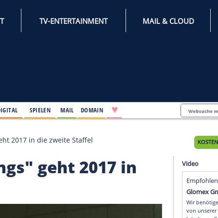
INTERNET
TV-ENTERTAINMENT
♥
IFESTYLE
DIGITAL
SPIELEN
MAIL
DOMAIN
er Things" geht 2017 in die zweite Staffel
r Things" geht 2017 in