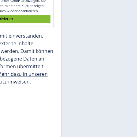
Glomex GmbH
Wir benötigen Ihre Zustimmung, um den
von unserer Redaktion eingebundenen
Inhalt von Glomex GmbH anzuzeigen. Sie
können diesen mit einem Klick anzeigen
lassen und auch wieder deaktivieren.
jetzt aktivieren
Ich bin damit einverstanden,
dass mir externe Inhalte
angezeigt werden. Damit können
personenbezogene Daten an
Drittplattformen übermittelt
werden.
Mehr dazu in unseren
Datenschutzhinweisen.