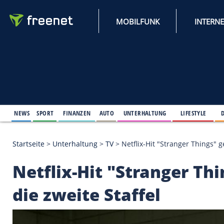
MOBILFUNK
NEWS
SPORT
FINANZEN
AUTO
UNTERHALTUNG
L
Startseite
>
Unterhaltung
>
TV
>
Netflix-Hit "Strang
Netflix-Hit "Strange