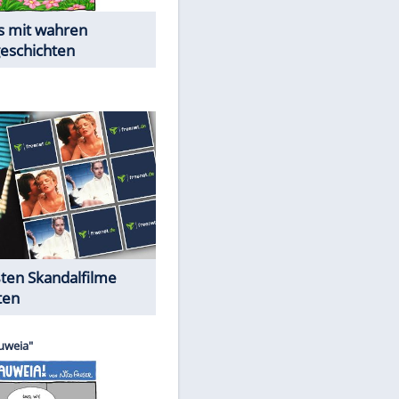
Die Öffentlichkeit schaut zu:
Peinliche Auftritte auf dem
roten Teppich
Cartoons "Das Wahre Leben"