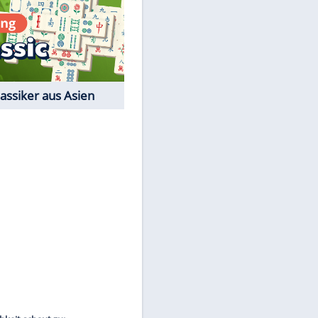
EITE
Film-Quiz: Bist Du ein
Cineast?
Kostenlos spielen