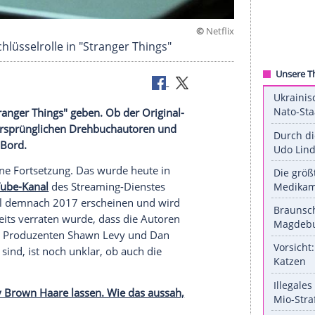
©
elt eine Schlüsselrolle in "Stranger Things"
x-Serie "Stranger Things" geben. Ob der Original-
rraten. Die ursprünglichen Drehbuchautoren und
der mit an Bord.