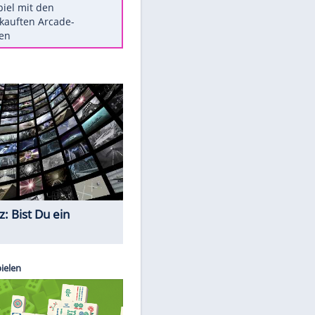
Die größten Mythen über
Medikamente
Braunschweig nach Kantersieg in
Magdeburg an der Spitze
Vorsicht: Diese 17 Dinge hassen
Katzen
Illegales Asphalt-Kartell muss
Mio-Strafe zahlen
Memo-Spiel mit den
meistverkauften Arcade-
Maschinen
Quiz