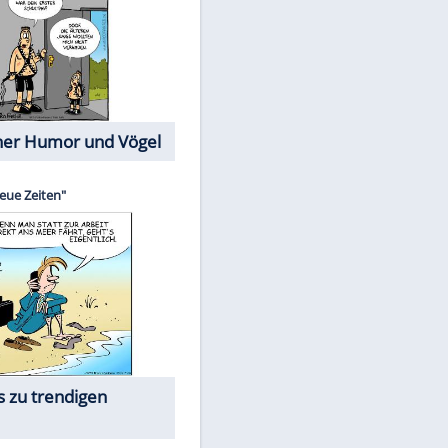
Cartoons mit wahren
Lebensgeschichten
Memo-Spiel