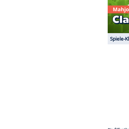
44) und Matthew Modine (57).
ZURÜCK ZUR STARTS