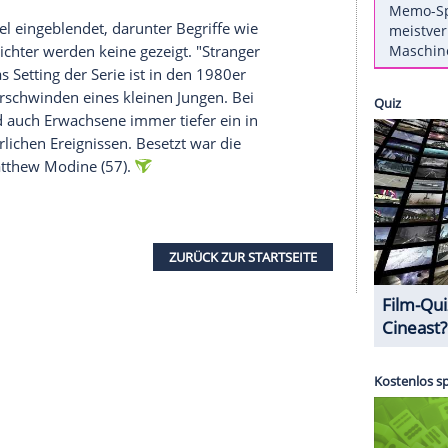
" bekommt eine Fortsetzung. Das wurde heute in
chigen YouTube-Kanal
des Streaming-Dienstes
ry-Reihe soll demnach 2017 erscheinen und wird
hrend bereits verraten wurde, dass die Autoren
ausführenden Produzenten
Shawn Levy
und
Dan
 der Partie sind, ist noch unklar, ob auch die
Millie Bobby Brown Haare lassen. Wie das aussah,
Textschnipsel eingeblendet, darunter Begriffe wie
Sturm", Gesichter werden keine gezeigt. "Stranger
Jahres. Das Setting der Serie ist in den 1980er
eriösen Verschwinden eines kleinen Jungen. Bei
ndliche und auch Erwachsene immer tiefer ein in
 übernatürlichen Ereignissen. Besetzt war die