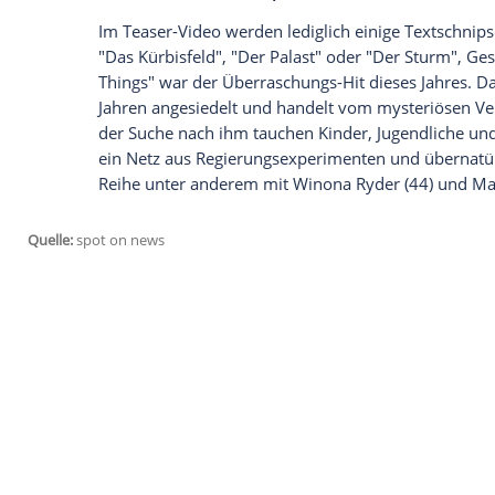
Der Netflix-Serien-Hit "Stranger Things
einem Video, auch auf dem
deutschspra
bekannt gegeben. Staffel zwei der Myste
Netflix
zufolge neun Folgen umfassen. Wä
Matt und
Rose Duffer
, ebenso wie die 
Cohen
auch für die weiteren Teile mit von
Hauptdarsteller zurückkehren.
Für ihre "Stranger Things"-Rolle musste 
sehen Sie in diesem Clipfish-Video
Im Teaser-Video werden lediglich einige 
"Das Kürbisfeld", "Der Palast" oder "Der 
Things" war der Überraschungs-Hit dieses 
Jahren angesiedelt und handelt vom myst
der Suche nach ihm tauchen Kinder, Juge
ein Netz aus Regierungsexperimenten und