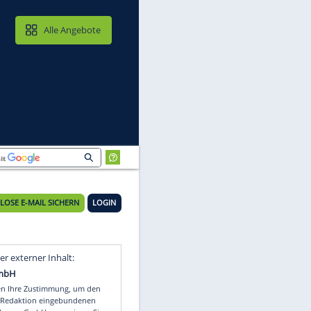
MAIL & CLOUD
Alle Angebote
KOSTENLOSE E-MAIL SICHERN
LOGIN
Video
Empfohlener externer Inhalt: