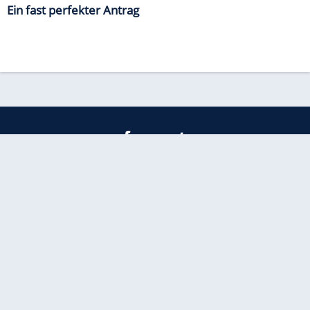
Ein fast perfekter Antrag
freenet
Kundenservice
Barrierefreiheitserklärung
Impressum
Datenschutz
Datenschutzmanager