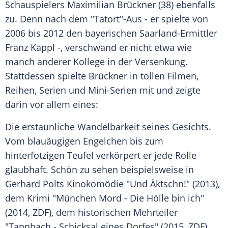
Schauspielers
Maximilian Brückner
(38) ebenfalls
zu. Denn nach dem "
Tatort
"-Aus - er spielte von
2006 bis 2012 den bayerischen Saarland-Ermittler
Franz Kappl
-, verschwand er nicht etwa wie
manch anderer Kollege in der Versenkung.
Stattdessen spielte
Brückner
in tollen Filmen,
Reihen, Serien und Mini-Serien mit und zeigte
darin vor allem eines:
Die erstaunliche Wandelbarkeit seines Gesichts.
Vom blauäugigen Engelchen bis zum
hinterfotzigen Teufel verkörpert er jede Rolle
glaubhaft. Schön zu sehen beispielsweise in
Gerhard Polts
Kinokomödie "Und Äktschn!" (2013),
dem Krimi "München Mord - Die Hölle bin ich"
(2014,
ZDF
), dem historischen Mehrteiler
"Tannbach - Schicksal eines Dorfes" (2015,
ZDF
),