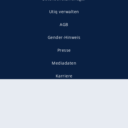
Utiq verwalten
AGB
Gender-Hinweis
Presse
Mediadaten
Karriere
Vertragskündigung
Vertrag widerrufen
gekennzeichnet mit