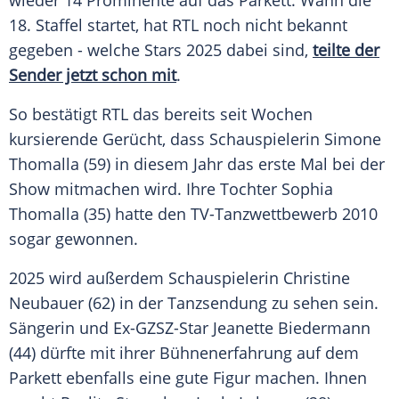
wieder 14 Prominente auf das
Parkett
. Wann die
18. Staffel startet, hat
RTL
noch nicht bekannt
gegeben - welche Stars 2025 dabei sind,
teilte der
Sender jetzt schon mit
.
So bestätigt
RTL
das bereits seit Wochen
kursierende Gerücht, dass
Schauspielerin
Simone
Thomalla
(59) in diesem Jahr das erste Mal bei der
Show mitmachen wird. Ihre Tochter
Sophia
Thomalla
(35) hatte den TV-Tanzwettbewerb 2010
sogar gewonnen.
2025 wird außerdem
Schauspielerin
Christine
Neubauer
(62) in der Tanzsendung zu sehen sein.
Sängerin und Ex-GZSZ-Star
Jeanette Biedermann
(44) dürfte mit ihrer Bühnenerfahrung auf dem
Parkett
ebenfalls eine gute Figur machen. Ihnen