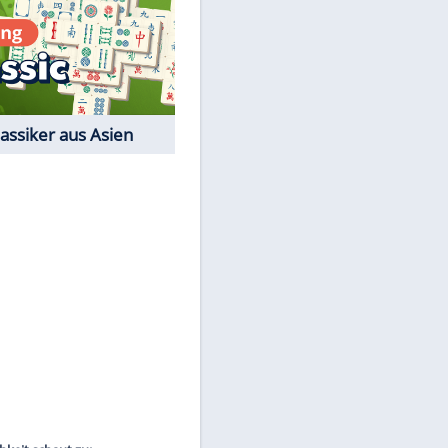
Film-Quiz: Bist Du ein
Cineast?
Kostenlos spielen
EITE