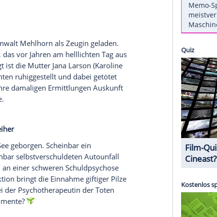
l hoch
Praxis gefunden. Der renommierte Psychiater war
einen Patienten finden sich Menschen mit
von denen sich einer möglicherweise gegen
 Miller
(
Lena Drieschner
) zum Beispiel, die als
r. Vor allem aber fesselt der Fall von Mirhat
rike Folkerts
) Aufmerksamkeit: Der Kurde verlor
 im Irak seine beiden Kinder.
gt
Oberstaatsanwalt Mehlhorn als Zeugin geladen.
 gefunden, das vor Jahren am helllichten Tag aus
. Angeklagt ist die Mutter
Jana Larson
(
Karoline