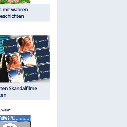
Die Öffentlichkeit schaut zu:
Peinliche Auftritte auf dem
roten Teppich
Cartoons "Das Wahre Leben"