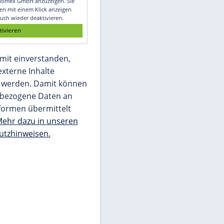
Glomex GmbH
Wir benötigen Ihre Zustimmung, um den
von unserer Redaktion eingebundenen
Inhalt von Glomex GmbH anzuzeigen. Sie
können diesen mit einem Klick anzeigen
lassen und auch wieder deaktivieren.
jetzt aktivieren
Ich bin damit einverstanden,
dass mir externe Inhalte
angezeigt werden. Damit können
personenbezogene Daten an
Drittplattformen übermittelt
werden.
Mehr dazu in unseren
Datenschutzhinweisen.