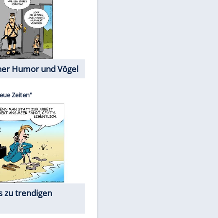
Cartoons mit wahren
Lebensgeschichten
Memo-Spiel