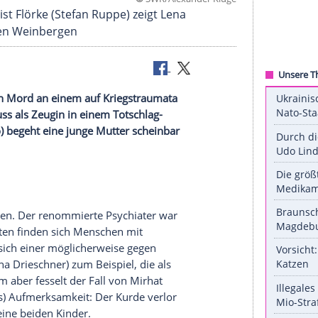
©
SWR/Alexander
rtspolizist Flörke (Stefan Ruppe) zeigt Lena
plosion in den Weinbergen
as Erste) den
Mord
an einem auf
Kriegstraumata
ZDFneo
) muss als Zeugin in einem Totschlag-
mi
" (
ZDFneo
) begeht eine junge Mutter scheinbar