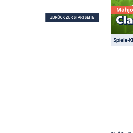
it Medikamenten ruhiggestellt und dabei getötet
später, über ihre damaligen Ermittlungen Auskunft
zu tun hatte.
e Tote im Weiher
em kleinen See geborgen. Scheinbar ein
i einem offenbar selbstverschuldeten Autounfall
 und seitdem an einer schweren Schuldpsychose
 die Obduktion bringt die Einnahme giftiger Pilze
) forscht bei der Psychotherapeutin der Toten
sycho-Experimente?
ZURÜCK ZUR STARTS