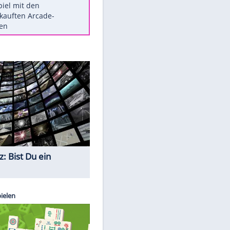
Die größten Mythen über
Medikamente
Braunschweig nach Kantersieg in
Magdeburg an der Spitze
Vorsicht: Diese 17 Dinge hassen
Katzen
Illegales Asphalt-Kartell muss
Mio-Strafe zahlen
Memo-Spiel mit den
meistverkauften Arcade-
Maschinen
Quiz