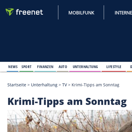
MOBILFUNK
NEWS
SPORT
FINANZEN
AUTO
UNTERHALTUNG
L
Startseite
>
Unterhaltung
>
TV
>
Krimi-Tipps am So
Krimi-Tipps am Son