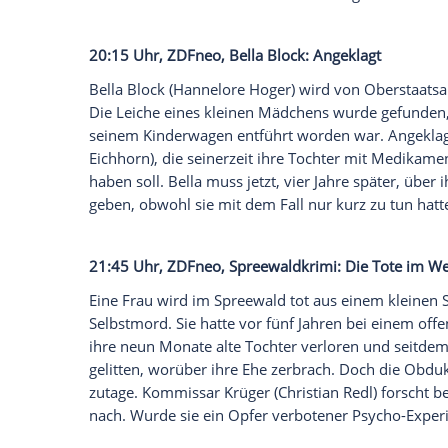
20:15 Uhr, Das Erste,
Tatort
: Vom Himme
Dr. Steinfeld wird erschlagen in seiner 
spezialisiert auf
Kriegstraumata
, unter s
unterschiedlichsten Gewalterfahrungen, 
seinen Therapeuten gewandt hat.
Heather
"Screener" im Drohnenkrieg eingesetzt wa
Rojan (Cuco Wallraff)
Lena Odenthals
(
Ul
bei einem amerikanischen Drohnenangriff
20:15 Uhr,
ZDFneo
,
Bella Block
: Angekla
Bella Block
(
Hannelore Hoger
) wird von 
Die Leiche eines kleinen Mädchens wurde
seinem Kinderwagen entführt worden war