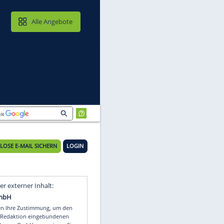
MAIL & CLOUD
Alle Angebote
KOSTENLOSE E-MAIL SICHERN
LOGIN
Video
Empfohlener externer Inhalt: