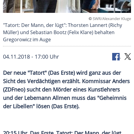
©
SWR/Alexander Kluge
"Tatort: Der Mann, der lügt": Thorsten Lannert (Richy
Müller) und Sebastian Bootz (Felix Klare) behalten
Gregorowicz im Auge
04.11.2018 - 17:00 Uhr
Der neue "
Tatort
" (Das Erste) wird ganz aus der
Sicht des Verdächtigen erzählt. Kommissar
Anders
(
ZDFneo
) sucht den Mörder eines Kunstlehrers
und der Lebemann Allmen muss das "Geheimnis
der
Libellen
" lösen (Das Erste).
20:15 Uhr, Das Erste,
Tatort
: Der Mann, der lügt