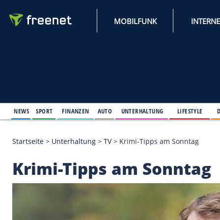
MOBILFUNK
NEWS
SPORT
FINANZEN
AUTO
UNTERHALTUNG
L
Startseite
>
Unterhaltung
>
TV
>
Krimi-Tipps am So
Krimi-Tipps am Son