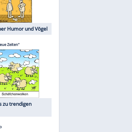
Cartoons mit wahren
Lebensgeschichten
Memo-Spiel
Die größten Skandalfilme