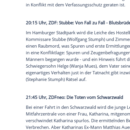
20:15 Uhr, Das Erste,
Tatort
: Böser Bode
Im ländlichen
Niedersachsen
wird ein Ma
erst vor einigen Monaten aus dem
Iran
n
Grosz
und
Torsten Falke
deutet einiges d
motivierten Mord handeln könnte; möglic
zum Opfer gefallen. Wie
Falke
(
Wotan Wi
herausfinden, wurde Arash Naderi in der
zwar von Bauern und Öko-Aktivisten aus
in
Konflikt
mit dem
Verfassungsschutz
ge
20:15 Uhr,
ZDF
:
Stubbe
: Von Fall zu Fall
Im Hamburger Stadtpark wird die Leiche
Kommissare
Stubbe
(
Wolfgang Stumph
)