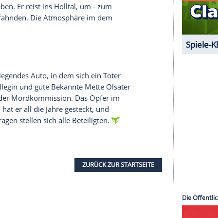
Ermittlungen bestätigen. Doch dann gerät
Stubbe
befragungen ergeben, dass die Tat von zwei jungen
is führt direkt zu seinem zukünftigen
m Vater seines ungeborenen Enkels. Helges
ht gibt inzwischen auch
Christiane Stubbe
arzwald
die junge Lehrerin Inka (
Nadja Uhl
) über die
na, mitgenommen. Doch bei einem Halt im Holltal
ittelnden Beamten glauben nicht an ein
thias Auerbach (Heino Ferch), selbst
uche aufzugeben. Er reist ins Holltal, um - zum
atharina zu fahnden. Die Atmosphäre im dem