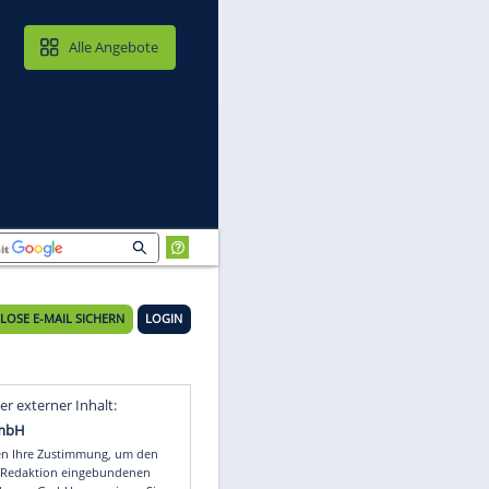
MAIL & CLOUD
Alle Angebote
KOSTENLOSE E-MAIL SICHERN
LOGIN
Video
Empfohlener externer Inhalt: