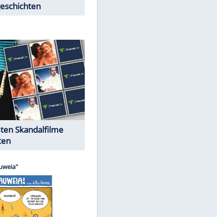
Peinliche Auftritte auf dem
roten Teppich
Cartoons "Das Wahre Leben"