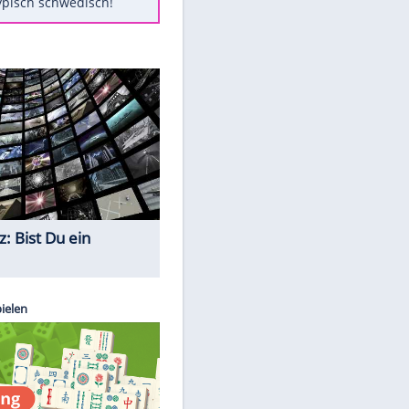
Diese Autos haben uns verlassen
Randale in Dresden: DFB-
Bundesgericht bestätigt Urteil
Mit diesen Tricks wird der Grill
ruckzuck sauber
So nutzt man alte Smartphones
sinnvoll
Das ist typisch schwedisch!
Quiz