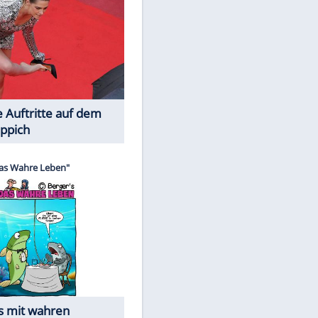
Spiele-Klassiker aus Asien
EITE
Die Öffentlichkeit schaut zu: