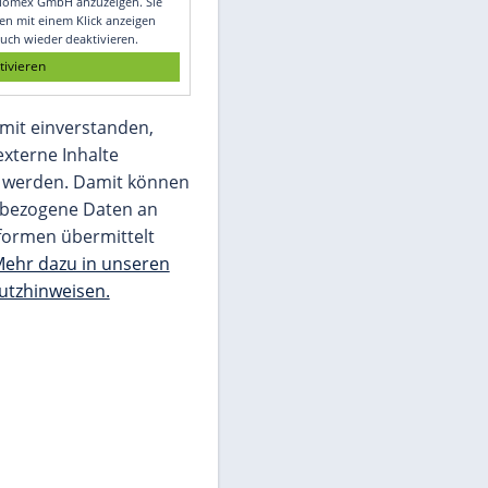
Glomex GmbH
Wir benötigen Ihre Zustimmung, um den
von unserer Redaktion eingebundenen
Inhalt von Glomex GmbH anzuzeigen. Sie
können diesen mit einem Klick anzeigen
lassen und auch wieder deaktivieren.
jetzt aktivieren
Ich bin damit einverstanden,
dass mir externe Inhalte
angezeigt werden. Damit können
personenbezogene Daten an
Drittplattformen übermittelt
werden.
Mehr dazu in unseren
Datenschutzhinweisen.