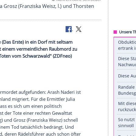
©
NDR/Christine Sch
sare Julia Grosz (Franziska Weisz, l.) und Thorst
missar
Falke
(Das Erste) in ein Dorf mit seltsam
o
) hat es mit einem vermeintlichen
Raubmord
zu
ach in "Die Toten vom
Schwarzwald
" (
ZDFneo
)