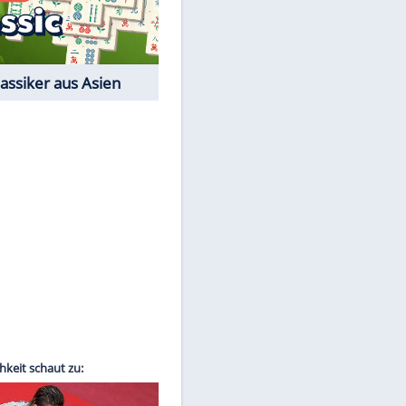
Film-Quiz: Bist Du ein
Cineast?
Kostenlos spielen