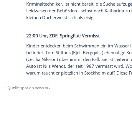
einen
Raubmord
, was Spuren und erste 
in eine Konfliktlage: Spuren und Zeugen
Männern begangen wurde - und ein Hinwe
Schwiegersohn Helge (
Wanja Mues
), de
eigenartiges Verhalten just in der Tatnac
(
Stephanie Stumph
) Rätsel auf.
21:45 Uhr,
ZDFneo
: Die Toten vom
Schw
Bei einer Fahrt in den
Schwarzwald
wird 
Mitfahrzentrale von einer Frau, Kathari
verschwindet Katharina spurlos. Die erm
Verbrechen. Aber Katharinas Ex-Mann Mat
Kriminaltechniker, ist nicht bereit, die S
Leidwesen der Behörden - selbst nach K
kleinen Dorf erweist sich als eisig.