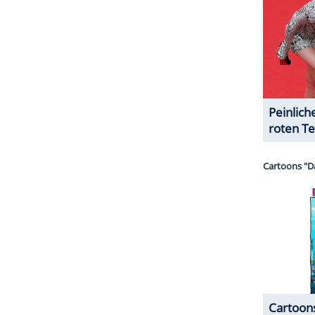
 Wasser liegendes Auto, in dem sich ein Toter
ehemalige Kollegin und gute Bekannte Mette Olsäter
e ist Leiterin der Mordkommission. Das Opfer im
t wird. Wo hat er all die Jahre gesteckt, und
? Diese Fragen stellen sich alle Beteiligten.
ZURÜCK ZUR STARTS