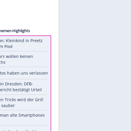
roeder
en
Unsere Themen-Highlights
Obduktion: Kleinkind in Preetz
ertrank im Pool
Diese Stars wollen keinen
Nachwuchs