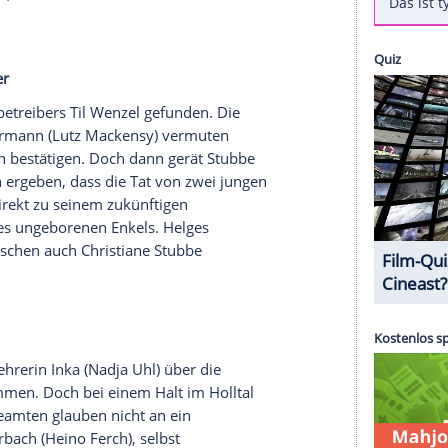
n
nn brutal ermordet aufgefunden: Arash Naderi ist
ach
Deutschland
migriert. Für die Ermittler
Julia
arauf hin, dass es sich um einen politisch
herweise ist der Tote einer rechten Gewalttat
lke Möhring
) und
Grosz
(
Franziska Weisz
) schnell
 Zeit vor seinem Tod tatsächlich bedrängt. Und
 der Gegend, deren Rädelsführer auch schon öfter
raten ist.
 - Blutsbrüder
 des Hostelbetreibers
Til Wenzel
gefunden. Die
 und Zimmermann (
Lutz Mackensy
) vermuten