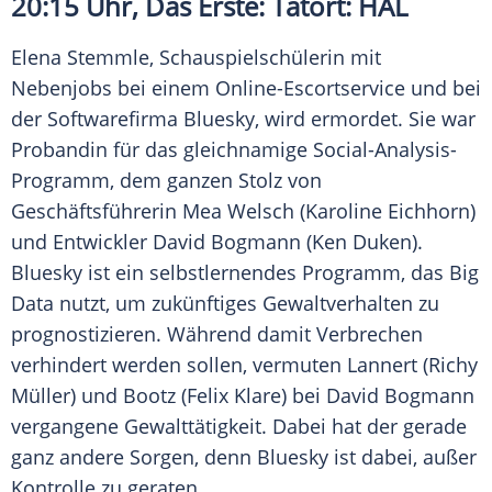
20:15 Uhr, Das Erste:
Tatort
: HAL
Elena Stemmle, Schauspielschülerin mit
Nebenjobs bei einem Online-Escortservice und bei
der Softwarefirma
Bluesky
, wird ermordet. Sie war
Probandin für das gleichnamige Social-Analysis-
Programm, dem ganzen Stolz von
Geschäftsführerin
Mea Welsch
(
Karoline Eichhorn
)
und Entwickler
David Bogmann
(
Ken Duken
).
Bluesky
ist ein selbstlernendes Programm, das
Big
Data
nutzt, um zukünftiges Gewaltverhalten zu
prognostizieren. Während damit
Verbrechen
verhindert werden sollen, vermuten Lannert (
Richy
Müller
) und Bootz (
Felix Klare
) bei
David Bogmann
vergangene Gewalttätigkeit. Dabei hat der gerade
ganz andere Sorgen, denn
Bluesky
ist dabei, außer
Kontrolle zu geraten.