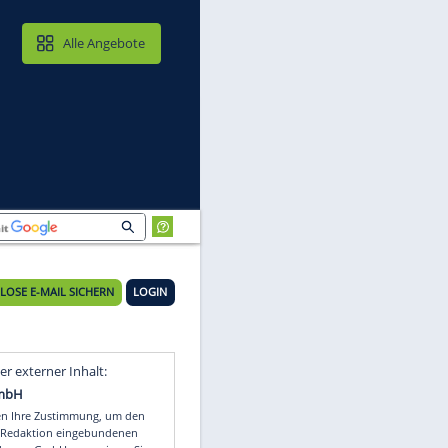
MAIL & CLOUD
Alle Angebote
KOSTENLOSE E-MAIL SICHERN
LOGIN
Video
Empfohlener externer Inhalt: