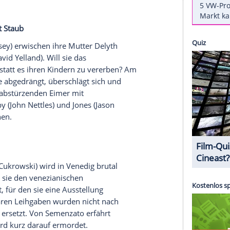
dunkle Stunde der
Serenissima
hmid
) bittet Commissario Brunetti (
Uwe Kockisch
)
um Rat. Ihr Großvater sei nach dem
Zweiten
rpressung angeklagt worden und im Gefängnis
gnora Jacobs, einen neuen Beweis für seine
 sich kundig machen kann, wird
Claudia
erstochen.
t. Welche Rolle spielen der Bibliothekar
Maxwell
großzügig bedacht wird, und dessen Frau
Denn du bist Staub
(
Jenny Livesey
) erwischen ihre Mutter Delyth
irkwood
(David Yelland). Will sie das
verjubeln, statt es ihren Kindern zu vererben? Am