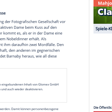
on der Straße abgedrängt, überschlägt sich und
n einem herabstürzenden Eimer mit
uten Barnaby (
John Nettles
) und Jones (
Jason
Alan abgesehen.
 alta
nch
(
Gesine Cukrowski
) wird in Venedig brutal
dern, dass sie den venezianischen
Böhlke
) trifft, für den sie eine Ausstellung
ge der kostbaren Leihgaben wurden nicht nach
älschungen ersetzt. Von Semenzato erfährt
r Direktor wird kurz darauf ermordet.
Kameraschüsse