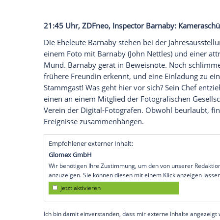
Abend wird
James
' Praxiskollege Alan v
bricht sich das Genick. Als
James
fast vo
Metallbeschlägen erschlagen wird, verm
Hughes
), der Mörder hatte es nicht auf 
21:45 Uhr, Das Erste,
Donna Leon
: Acqua
Die amerikanische Archäologin
Brett Ly
zusammengeschlagen: Jemand will verhin
Museumsdirektor Semenzato (
Edgar M. 
chinesischer Vasen organisiert hat. Eini
Peking zurückgeschickt, sondern durch F
Brunetti (
Uwe Kockisch
) nichts, denn de
21:45 Uhr,
ZDFneo
,
Inspector Barnaby
: 