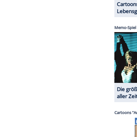
r dazu in unseren Datenschutzhinweisen.
ens
udt) hat sich mit dem wesentlich älteren
Thomas
chmittag verläuft nicht so, wie
Bading
es sich
urück, dafür wartet Ulrikes Klassenkameradin Silke
Als sie sich ins Bad begibt und dort Radio hört,
fällt ins Wasser.
Bading
ruft besorgt seinen
Hilfe. Die beiden bringen die Leiche aus der
, wo sie später ein Bauer findet. Die
rockmöller (Charles Brauer) ermitteln.
ZURÜCK ZUR STARTS