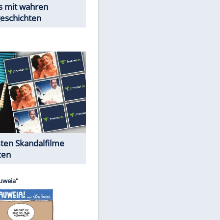
Peinliche Auftritte auf dem
roten Teppich
Cartoons "Das Wahre Leben"
EITE