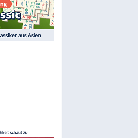
Film-Quiz: Bist Du ein
Cineast?
Kostenlos spielen