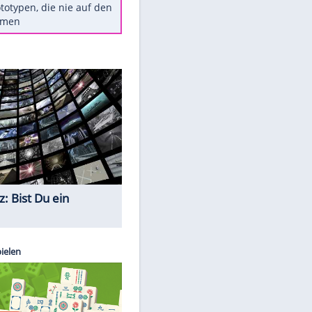
Diese TV-Legenden sind bis
heute unvergessen
Woran man Menschen mit
niedrigem EQ erkennt
Torlos gegen Kaiserslautern:
Stotterstart von Wolfsburg
Ist ein Vulkanausbruch in
Deutschland möglich?
5 VW-Prototypen, die nie auf den
Markt kamen
Quiz