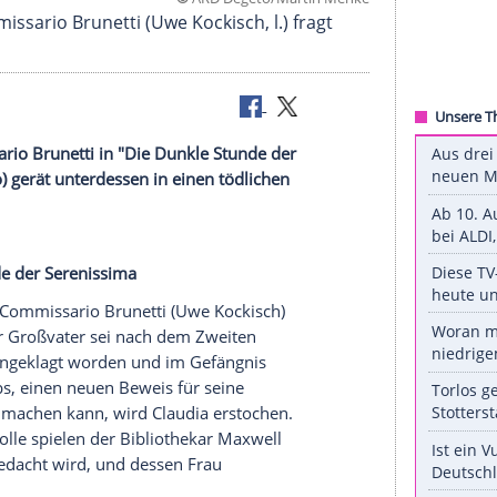
©
ARD Degeto/Martin
a": Commissario Brunetti (Uwe Kockisch, l.) frag
) um Rat
rt Commissario Brunetti in "Die Dunkle Stunde der
aby
(
ZDFneo
) gerät unterdessen in einen tödlichen