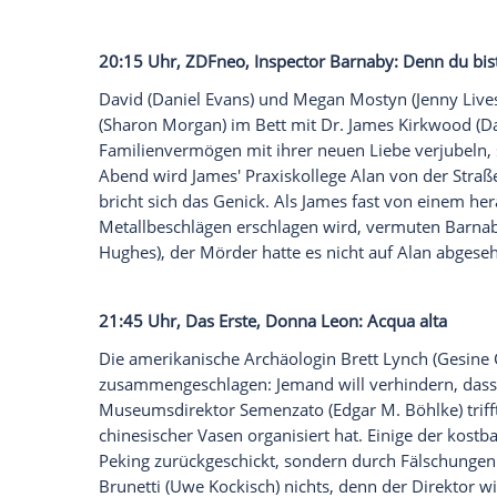
20:15 Uhr, Das Erste,
Donna Leon
: Die 
Die Studentin
Claudia Leonardo
(
Rike Sc
wegen eines Wiederaufnahmeverfahrens 
Weltkrieg
zu Unrecht der räuberischen E
gestorben. Nun habe ihre Großmutter, Si
Unschuld erhalten. Noch bevor Brunetti
Wenig später ist auch ihre Großmutter to
Ford
, der im Testament der alten Dame 
Eleonora?
20:15 Uhr,
ZDFneo
,
Inspector Barnaby
: 
David (
Daniel Evans
) und
Megan Mostyn
(
Sharon Morgan
) im Bett mit Dr.
James K
Familienvermögen mit ihrer neuen Liebe 