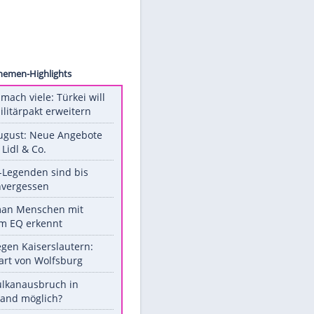
 Menke
t
Unsere Themen-Highlights
Aus drei mach viele: Türkei will
neuen Militärpakt erweitern
Ab 10. August: Neue Angebote
bei ALDI, Lidl & Co.