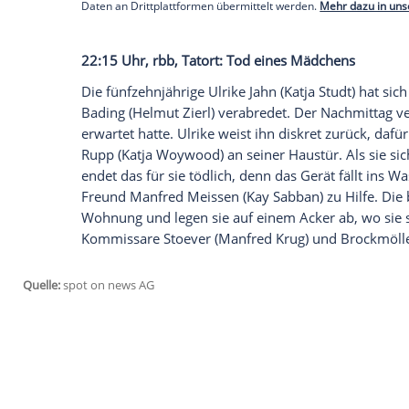
Die Eheleute Barnaby stehen bei der Jahr
einem Foto mit Barnaby (
John Nettles
) u
Mund. Barnaby gerät in Beweisnöte. Noc
frühere Freundin erkennt, und eine Einl
Stammgast! Was geht hier vor sich? Sein 
einen an einem Mitglied der Fotografisc
Verein der Digital-Fotografen. Obwohl be
Ereignisse zusammenhängen.
Empfohlener externer Inhalt:
Glomex GmbH
Wir benötigen Ihre Zustimmung, um den von un
anzuzeigen. Sie können diesen mit einem Klick a
jetzt aktivieren
Ich bin damit einverstanden, dass mir externe In