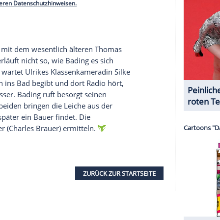
esausstellung der Fotografischen Gesellschaft vor
nd einer attraktiven Dame beim Kuss auf den
h schlimmer kommt es, als er in der Dame eine
adung zu einem Nobeldinner erhält. Als
Chef entzieht ihm daraufhin zwei Mordfälle. Den
hen Gesellschaft, den anderen im gegnerischen
urlaubt, findet Barnaby heraus, wie all diese
serer Redaktion eingebundenen Inhalt von Glomex GmbH
nzeigen lassen und auch wieder deaktivieren.
halte angezeigt werden. Damit können personenbezogene