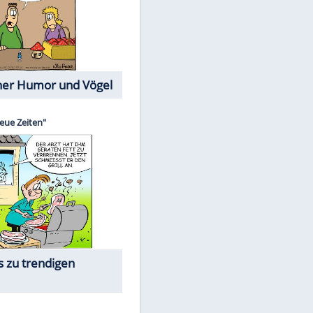
Cartoons mit wahren
Lebensgeschichten
Memo-Spiel