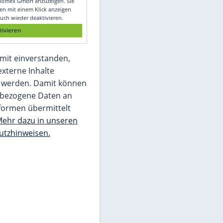
Glomex GmbH
Wir benötigen Ihre Zustimmung, um den
von unserer Redaktion eingebundenen
Inhalt von Glomex GmbH anzuzeigen. Sie
können diesen mit einem Klick anzeigen
lassen und auch wieder deaktivieren.
jetzt aktivieren
Ich bin damit einverstanden,
dass mir externe Inhalte
angezeigt werden. Damit können
personenbezogene Daten an
Drittplattformen übermittelt
werden.
Mehr dazu in unseren
Datenschutzhinweisen.