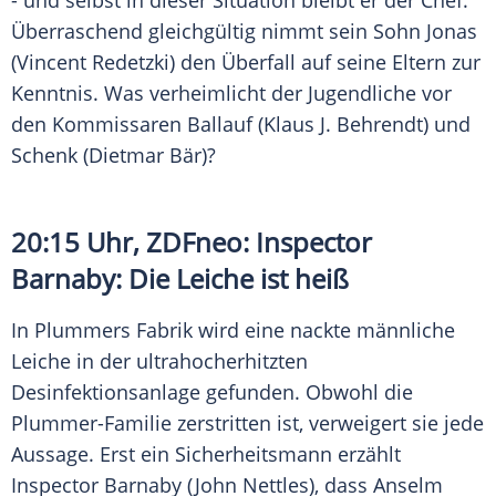
- und selbst in dieser Situation bleibt er der Chef.
Überraschend gleichgültig nimmt sein Sohn Jonas
(
Vincent Redetzki
) den
Überfall
auf seine Eltern zur
Kenntnis. Was verheimlicht der Jugendliche vor
den Kommissaren Ballauf (
Klaus J. Behrendt
) und
Schenk (
Dietmar Bär
)?
20:15 Uhr,
ZDFneo
: Inspector
Barnaby: Die Leiche ist heiß
In Plummers Fabrik wird eine nackte männliche
Leiche in der ultrahocherhitzten
Desinfektionsanlage gefunden. Obwohl die
Plummer-Familie zerstritten ist, verweigert sie jede
Aussage. Erst ein Sicherheitsmann erzählt
Inspector Barnaby (John Nettles), dass Anselm