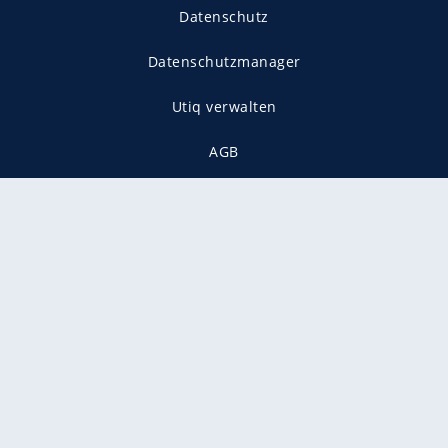
Datenschutz
Datenschutzmanager
Utiq verwalten
AGB
Gender-Hinweis
Presse
Mediadaten
Karriere
Vertragskündigung
Vertrag widerrufen