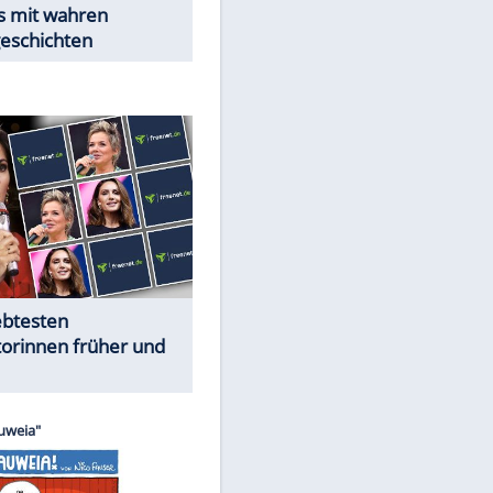
Trennungsschock im Promi-
Kosmos
Cartoons "Das Wahre Leben"