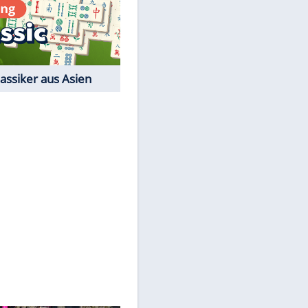
Film-Quiz: Bist Du ein
Cineast?
Kostenlos spielen