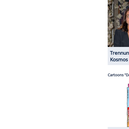
Künstlerin, Dissidentin, Prinzessin, stellt ihre
andesmuseum aus! Doch jetzt ist sie tot. Ermordet
nach ihrer Vernissage in der Münsteraner
 Josef Liefers) steht nicht nur unter Schock,
cht: Vollkommen hingerissen war er von der
ischen Kaiserinnenwitwe Cixi. Und die wiederum
ZURÜCK ZUR STARTS