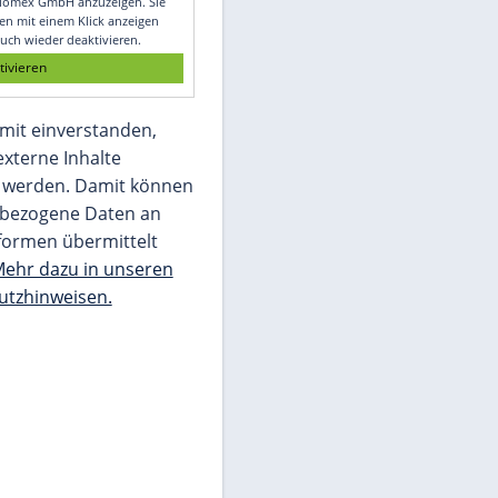
Glomex GmbH
Wir benötigen Ihre Zustimmung, um den
von unserer Redaktion eingebundenen
Inhalt von Glomex GmbH anzuzeigen. Sie
können diesen mit einem Klick anzeigen
lassen und auch wieder deaktivieren.
jetzt aktivieren
Ich bin damit einverstanden,
dass mir externe Inhalte
angezeigt werden. Damit können
personenbezogene Daten an
Drittplattformen übermittelt
werden.
Mehr dazu in unseren
Datenschutzhinweisen.