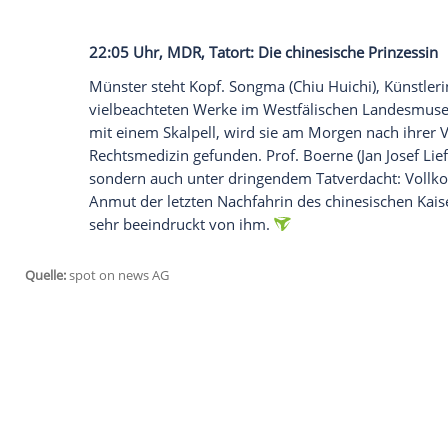
Doch die idyllische Ruhe in dem Ort wird
die mit der Zeit so ziemlich jeden Dorfb
nach jeder jeden verdächtigt. Als es schl
Glücksfall, dass zufällig auch Miss Marple
21:45 Uhr,
ZDFneo
, Ein starkes Team: Ei
Eine Frau wird vom Dach eines Hochhaus
(
Maja Maranow
) und
Otto Garber
(
Floria
überbringen wollen, stellen sie fest, dass 
Vanaga) gestorben. Eine Weißrussin, di
gefälschten Papieren illegal in Berlin lebt
Helmes Gebäudereinigung.
Verena
heuert
22:05 Uhr, MDR,
Tatort
: Die chinesische 