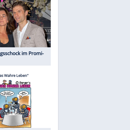
Spiele-Klassiker aus Asien
EITE
Alles aus!