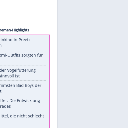
s Kost
chten
Unsere Themen-Highlights
Totes Kleinkind in Preetz
gefunden
Diese Promi-Outfits sorgten für
Aufruhr!