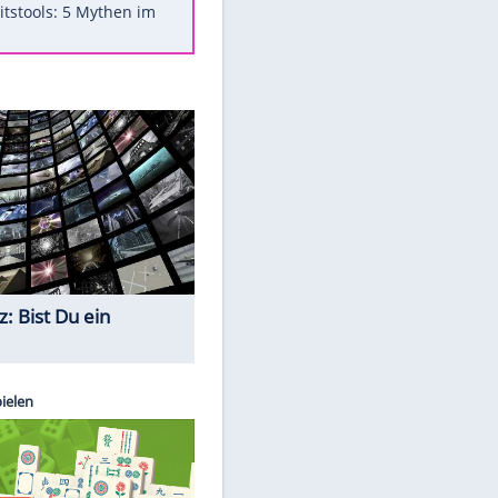
Was bei der Vogelfütterung
wirklich sinnvoll ist
Die schlimmsten Bad Boys der
Sportwelt
Im Zeitraffer: Die Entwicklung
des Lenkrades
Lebensmittel, die nicht schlecht
werden
Sicherheitstools: 5 Mythen im
Check
Quiz