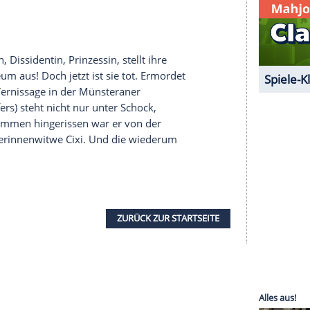
 schnell durch eine Reihe von Drohbriefen gestört,
ewohner erreichen, mit der Folge, dass nach und
ießlich zu einem Mord kommt, erweist es sich als
 (
Geraldine McEwan
) vor Ort ist.
ne Tote zu viel
es gestürzt. Als die Kommissare
Verena Berthold
n Martens
) den Angehörigen die Nachricht
die Tote lebt. Stattdessen ist
Lisa Markovich
(Juta
e ohne Aufenthaltsgenehmigung und mit
e. Bis zu ihrer Kündigung arbeitete sie bei der
 dort als "Schwarzarbeiterin" an.
Prinzessin