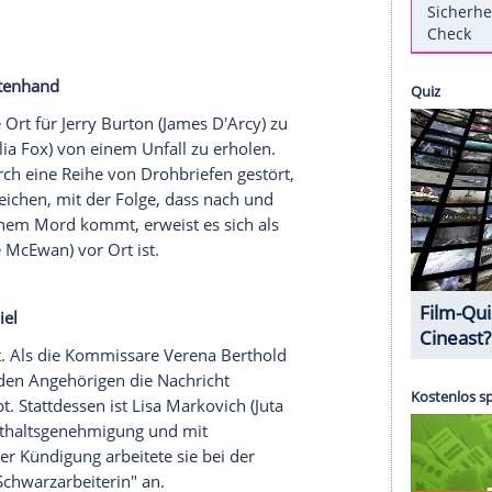
n Strom
r Tante und den dazugehörigen Acker geerbt. Doch
 Die Leiche, die er und
Wilsberg
(
Leonard Lansink
)
Opfer, Bauer Habich, führte einen Kampf gegen die
s ganze Dorf mit Strom versorgen können. Doch
ört, hatten etwas dagegen. Auch deren
dehard Giese
). Dieser zieht aus Habichs Tod einen
 heraus, dass Oliver anscheinend ein Verhältnis
at. Aber das ist nur ein kleiner Teil der
 geraten.
: Die Schattenhand
er richtige Ort für
Jerry Burton
(James D'Arcy) zu
Joanna (
Emilia Fox
) von einem Unfall zu erholen.