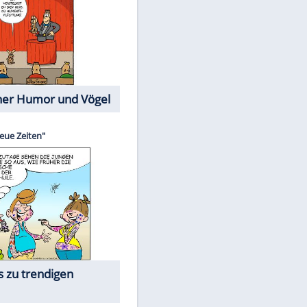
Cartoons mit wahren
Lebensgeschichten
Memo-Spiel