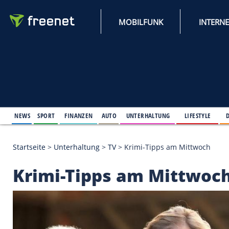
MOBILFUNK
NEWS
SPORT
FINANZEN
AUTO
UNTERHALTUNG
L
Startseite
>
Unterhaltung
>
TV
>
Krimi-Tipps am Mi
Krimi-Tipps am Mit