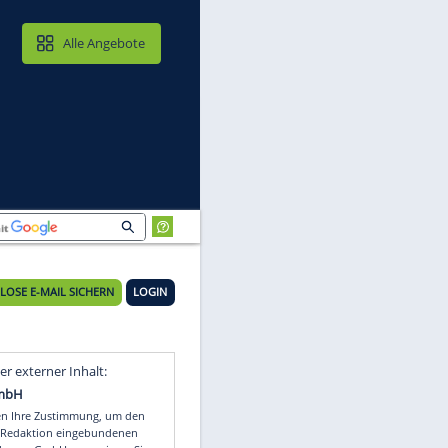
MAIL & CLOUD
Alle Angebote
KOSTENLOSE E-MAIL SICHERN
LOGIN
Video
Empfohlener externer Inhalt: