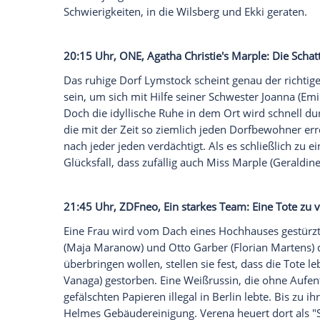
20:15 Uhr,
ZDFneo
,
Wilsberg
: Gegen de
Ekki (
Oliver Korittke
) hat das Haus seine
das bringt ihm jede Menge Probleme ein.
im Haus finden, ist nur eins davon. Das 
Stadtwerke. Seine
Biogasanlage
hätte da
die Stadtwerke, denen das Stromnetz geh
Regionalmanager
Oliver Brandstetter
(
Go
handfesten Vorteil.
Wilsberg
findet zudem
mit der jungen Witwe des reichen Bauern h
Schwierigkeiten, in die
Wilsberg
und Ekki
20:15 Uhr, ONE, Agatha
Christie's
Marple
Das ruhige Dorf Lymstock scheint genau d
sein, um sich mit Hilfe seiner Schwester 