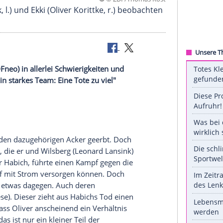
©
© ZDF/Thoma
 Lansink, l.) und Ekki (Oliver Korittke, r.) beoba
Strom" (
ZDFneo
) in allerlei Schwierigkeiten und
en es in "Ein starkes Team: Eine Tote zu viel"
 zu tun.