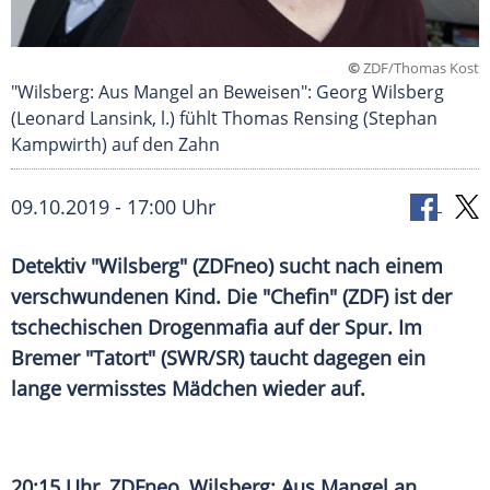
©
ZDF/Thomas Kost
"Wilsberg: Aus Mangel an Beweisen": Georg Wilsberg
(Leonard Lansink, l.) fühlt Thomas Rensing (Stephan
Kampwirth) auf den Zahn
09.10.2019 - 17:00 Uhr
Detektiv "Wilsberg" (
ZDFneo
) sucht nach einem
verschwundenen Kind. Die "Chefin" (
ZDF
) ist der
tschechischen
Drogenmafia
auf der Spur. Im
Bremer "
Tatort
" (
SWR
/SR) taucht dagegen ein
lange vermisstes Mädchen wieder auf.
20:15 Uhr,
ZDFneo
, Wilsberg: Aus Mangel an