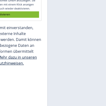
Glomex GmbH
Wir benötigen Ihre Zustimmung, um den
von unserer Redaktion eingebundenen
Inhalt von Glomex GmbH anzuzeigen. Sie
können diesen mit einem Klick anzeigen
lassen und auch wieder deaktivieren.
jetzt aktivieren
Ich bin damit einverstanden,
dass mir externe Inhalte
angezeigt werden. Damit können
personenbezogene Daten an
Drittplattformen übermittelt
werden.
Mehr dazu in unseren
Datenschutzhinweisen.