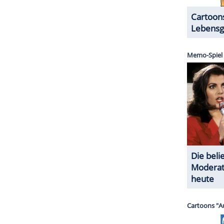
Schwalbe, die Katze, die Rose und der Tod
issar
Münster
(Sven Wollter) auf die Spur eines
r schenkte seinem Opfer die seltene Erstausgabe
r persönlichen Widmung. Das Buch hat ein
t gekauft, doch dieser Name führt
Münster
nicht
er, einer Literaturstudentin. Von deren früherer
 gesuchte Thomas Gassel die Figur aus einem
ntom?
ZURÜCK ZUR STARTS