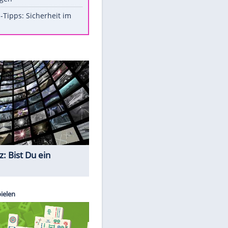
Aufruhr!
Was bei der Vogelfütterung
wirklich sinnvoll ist
Die schlimmsten Bad Boys der
Sportwelt
Im Zeitraffer: Die Entwicklung
des Lenkrades
So sollte man Ohren auf keinen
Fall reinigen
Experten-Tipps: Sicherheit im
Internet
Quiz