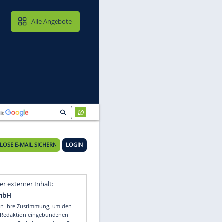
MAIL & CLOUD
Alle Angebote
KOSTENLOSE E-MAIL SICHERN
LOGIN
Video
Empfohlener externer Inhalt: