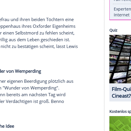
ten und die Bösen
sanft einen jugendlichen Flüchtling auf und
 er zunächst geradezu starr vor Angst, ergreift
 Dach, von dem er, als die Polizisten ihm folgen,
ben harte Verhalten der Polizisten ruft Eva Maria
ner
(
Rudolf Krause
) von der Internen Ermittlung
ttlungen auf ein Netz skrupelloser
en in eine Form moderner Sklaverei verkaufen.
e treue Ehefrau und ihren beiden Töchtern eine
rhängt im Treppenhaus ihres Oxforder Eigenheims
s Motiv für einen Selbstmord zu fehlen scheint,
Rachel
freiwillig aus dem Leben geschieden ist.