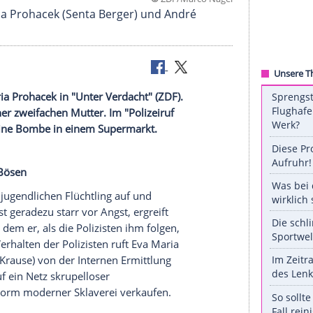
©
ZDF/Marco
r. Eva Maria Prohacek (Senta Berger) und André
ittlung
igt Eva-Maria Prohacek in "Unter Verdacht" (
ZDF
).
lbstmord einer zweifachen Mutter. Im "
Polizeiruf
 explodiert eine Bombe in einem Supermarkt.