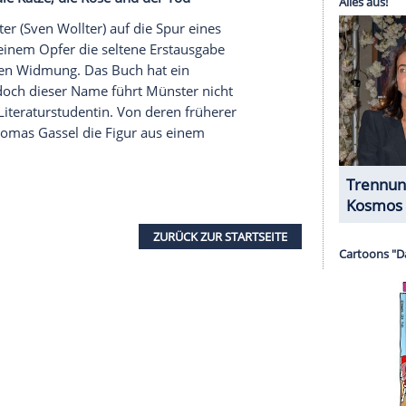
die unterschiedlichen Tatorte gerufen. Zur
s dem Hafen am anderen Ende der Stadt
rufen. Jedoch ohne Erfolg, da alle Polizeikräfte in
en gebunden sind. Am nächsten Morgen wird
serer Redaktion eingebundenen Inhalt von Glomex GmbH
nzeigen lassen und auch wieder deaktivieren.
halte angezeigt werden. Damit können personenbezogene
r dazu in unseren Datenschutzhinweisen.