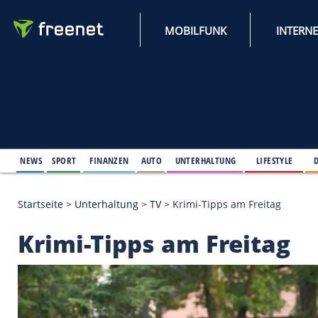
MOBILFUNK
NEWS
SPORT
FINANZEN
AUTO
UNTERHALTUNG
L
Startseite
>
Unterhaltung
>
TV
>
Krimi-Tipps am Fre
Krimi-Tipps am Frei