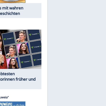
Alles aus!
Trennungsschock im Promi-
Kosmos
EITE
Cartoons "Das Wahre Leben"