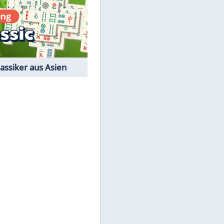
Film-Quiz: Bist Du ein
Cineast?
Kostenlos spielen