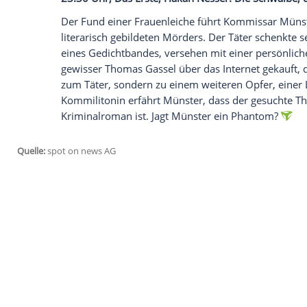
und Drexler (
Sylvester Groth
) werden an 
gleichen Zeit versucht ein Wachmann au
verzweifelt, über den Notruf 110 Hilfe zu 
dieser Nacht durch die Bombendrohung
seine Leiche gefunden.
Empfohlener externer Inhalt:
Glomex GmbH
Wir benötigen Ihre Zustimmung, um den von un
anzuzeigen. Sie können diesen mit einem Klick a
jetzt aktivieren
Ich bin damit einverstanden, dass mir externe In
Daten an Drittplattformen übermittelt werden.
Meh