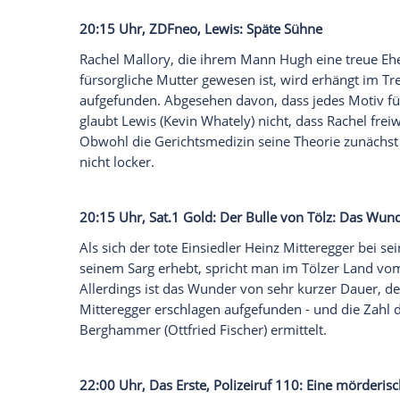
20:15 Uhr, arte, Unter Verdacht: Die Gu
Zwei Streifenpolizisten greifen höchst un
bringen ihn ins Heim zurück. Dort scheint
dann aber die Gelegenheit zur Flucht aufs
in den Tod springt. Das offenbar übertrie
Prohacek (
Senta Berger
) und
André Lang
auf den Plan. Diese stoßen bei ihren Ermi
Menschenhändler, welche die Jugendlich
20:15 Uhr,
ZDFneo
, Lewis: Späte Sühne
Rachel Mallory
, die ihrem Mann Hugh ein
fürsorgliche Mutter gewesen ist, wird e
aufgefunden. Abgesehen davon, dass jede
glaubt Lewis (Kevin Whately) nicht, dass