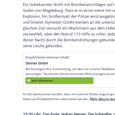
Obwohl die Gerichtsmedizin seine Theorie
nicht locker.
20:15 Uhr, Sat.1 Gold: Der Bulle von T
Als sich der tote Einsiedler
Heinz Mittere
seinem Sarg erhebt, spricht man im Tö
Allerdings ist das Wunder von sehr kurz
Mitteregger
erschlagen aufgefunden - und
Berghammer
(
Ottfried Fischer
) ermittelt.
22:00 Uhr, Das Erste,
Polizeiruf 110
: Ein
Ein Unbekannter droht mit Bombenanschl
Süden von Magdeburg. Dass er es ernst me
Explosion. Ein Großeinsatz der
Polizei
wir