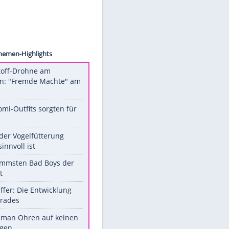
 Nagel
Unsere Themen-Highlights
Sprengstoff-Drohne am
Flughafen: "Fremde Mächte" am
Werk?
Diese Promi-Outfits sorgten für