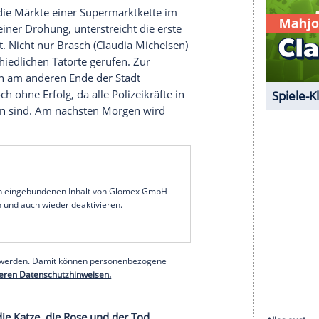
 zunächst nicht zu bestätigen scheint, lässt Lewis
ölz: Das Wunder von Wemperding
gger
bei seiner eigenen Beerdigung plötzlich aus
lzer Land vom "Wunder von Wemperding".
er Dauer, denn bereits am nächsten Tag wird
 die Zahl der Verdächtigen ist groß.
Benno
e mörderische Idee
ägen auf die Märkte einer Supermarktkette im
int mit seiner Drohung, unterstreicht die erste
d ausgelöst. Nicht nur Brasch (
Claudia Michelsen
)