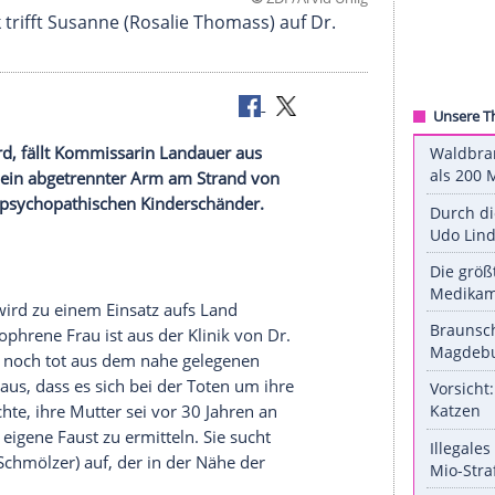
©
ZDF/Arvid
chen Klinik trifft Susanne (Rosalie Thomass) auf D
ntifiziert wird, fällt Kommissarin
Landauer
aus
neo
) taucht ein abgetrennter Arm am Strand von
neo
) einen psychopathischen Kinderschänder.