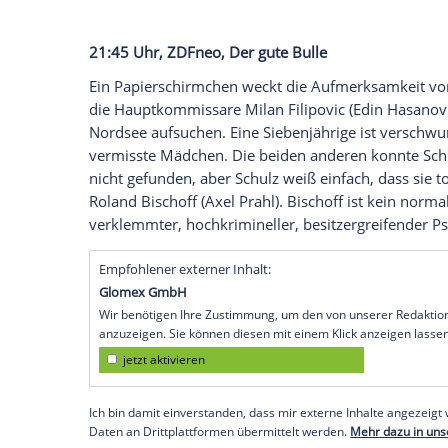
von einer Schiffsschraube abgetrennt.
Cl
Wnuk
) gehen indes einem seltsamen Vorf
hat. Am Abend zuvor wurde angeblich ein
entdeckt - und war kurz darauf spurlos 
20:15 Uhr,
BR
, Tatort: Ein Tag wie jeder 
Der Tag in Bayreuth beginnt wie jeder a
Bayreuther Anwalt erschießt im laufenden
auf die Uhr und wartet die volle Stunde a
eine Universitätsmitarbeiterin. Wieder ist
Können Voss (
Fabian Hinrichs
) und Ringe
es ein drittes Opfer geben wird?
21:45 Uhr,
ZDFneo
, Der gute Bulle