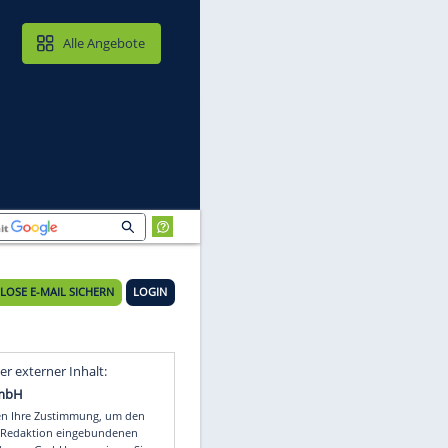
MAIL & CLOUD
Alle Angebote
KOSTENLOSE E-MAIL SICHERN
LOGIN
Video
Empfohlener externer Inhalt: