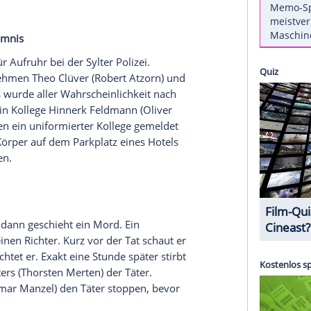
ht
e Thomass
) wird zu einem Einsatz aufs Land
erte, schizophrene Frau ist aus der Klinik von Dr.
ie Frau nur noch tot aus dem nahe gelegenen
lt sich heraus, dass es sich bei der Toten um ihre
e bislang dachte, ihre Mutter sei vor 30 Jahren an
aufhin auf eigene Faust zu ermitteln. Sie sucht
f (
August Schmölzer
) auf, der in der Nähe der
üvers
Geheimnis
tum
sorgt für Aufruhr bei der Sylter
Polizei
.
che sucht, nehmen
Theo Clüver
(
Robert Atzorn
) und
 des Opfers wurde aller Wahrscheinlichkeit nach