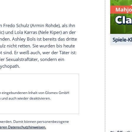
üver
und sein Kollege
Hinnerk Feldmann
(
Oliver
all nach, den ein uniformierter Kollege gemeldet
 lebloser Körper auf dem Parkplatz eines Hotels
verschwunden.
andere
ndere. Doch dann geschieht ein
Mord
. Ein
 Prozess einen Richter. Kurz vor der Tat schaut er
b. Dann flüchtet er. Exakt eine Stunde später stirbt
 Anwalt Peters (
Thorsten Merten
) der Täter.
lhahn (
Dagmar Manzel
) den Täter stoppen, bevor