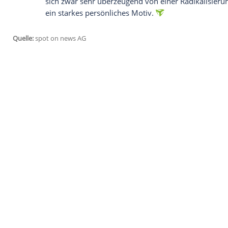
22:00 Uhr,
NDR
, Tatort: Feuerteufel
Wieder mal brennt nachts ein Auto in ei
Routine mittlerweile, aber diesmal passi
stirbt. Eine Frau, die offensichtlich in i
rechtzeitig aus dem brennenden Auto re
Möhring) übernimmt die Ermittlungen und
Hamburg konfrontiert. Eine Bürgerwehr b
es brennt weiter.
22:10 Uhr, WDR, Tatort: Licht und Schatt
Der Gynäkologe Dr. Muster, der schon lan
Abtreibungsgegner geraten war, wird er
Woytowicz) und ihr Sohn Rüdiger (Anton