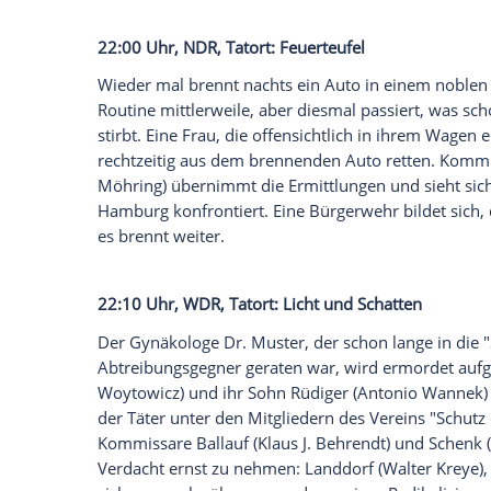
Ein Papierschirmchen weckt die Aufmer
die Hauptkommissare
Milan Filipovic
(
Ed
Nordsee aufsuchen. Eine Siebenjährige 
vermisste Mädchen. Die beiden anderen
nicht gefunden, aber
Schulz
weiß einfach, 
Roland Bischoff
(
Axel Prahl
).
Bischoff
ist 
verklemmter, hochkrimineller, besitzerg
Empfohlener externer Inhalt:
Glomex GmbH
Wir benötigen Ihre Zustimmung, um den von un
anzuzeigen. Sie können diesen mit einem Klick a
jetzt aktivieren
Ich bin damit einverstanden, dass mir externe In
Daten an Drittplattformen übermittelt werden.
Meh