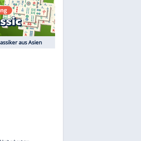
Film-Quiz: Bist Du ein
Cineast?
Kostenlos spielen