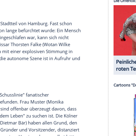
ksamkeit von
Fredo Schulz
(
Armin Rohde
), als ihn
in Hasanovic
) und
Lola Karras
(
Nele Kiper
) an der
ist verschwunden.
Ashley Bols
ist bereits das dritte
 konnte
Schulz
nicht retten. Sie wurden bis heute
dass sie tot sind. Er weiß auch, wer der Täter ist:
kein normaler Sexualstraftäter, sondern ein
reifender Psychopath.
serer Redaktion eingebundenen Inhalt von Glomex GmbH
nzeigen lassen und auch wieder deaktivieren.
halte angezeigt werden. Damit können personenbezogene
r dazu in unseren Datenschutzhinweisen.