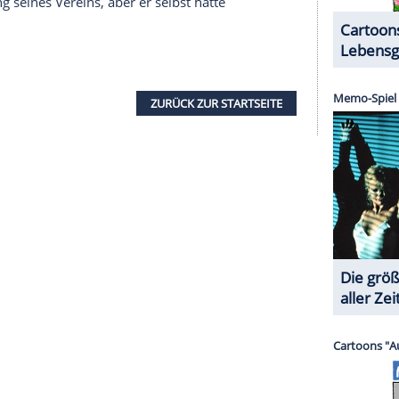
nem noblen Stadtteil von Hamburg. Fast schon
ert, was schon lange befürchtet wurde: Ein Mensch
hrem Wagen eingeschlafen war, kann sich nicht
tten. Kommissar Thorsten Falke (Wotan Wilke
 sieht sich mit einer explosiven Stimmung in
ildet sich, die autonome Szene ist in Aufruhr und
en
ge in die "Schusslinie" fanatischer
mordet aufgefunden. Frau Muster (Monika
io Wannek) sind offenbar überzeugt davon, dass