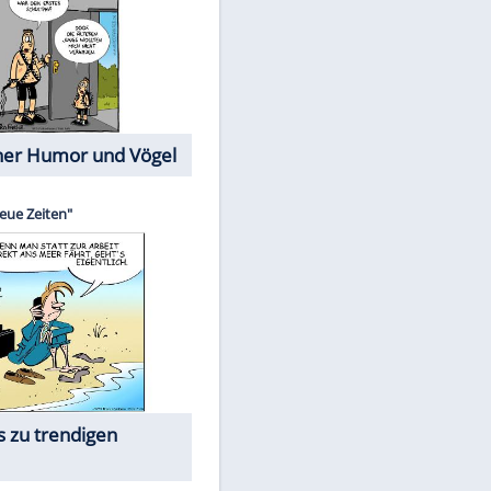
Cartoons mit wahren
Lebensgeschichten
Memo-Spiel
EITE