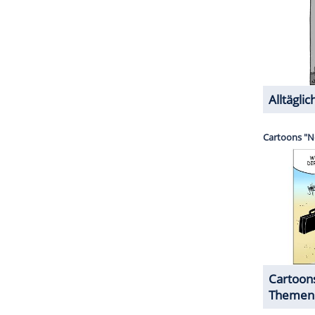
ins "Schutz dem Leben" zu suchen ist. Die Kölner
und Schenk (Dietmar Bär) haben allen Grund, den
er Kreye), Gründer und Vorsitzender, distanziert
kalisierung seines Vereins, aber er selbst hätte
ZURÜCK ZUR STARTS