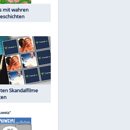
Die Öffentlichkeit schaut zu:
Peinliche Auftritte auf dem
roten Teppich
Cartoons "Das Wahre Leben"