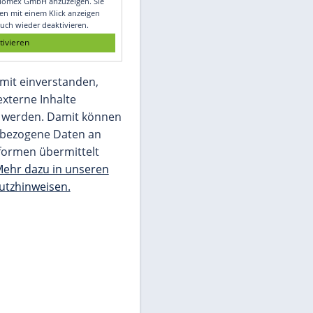
Glomex GmbH
Wir benötigen Ihre Zustimmung, um den
von unserer Redaktion eingebundenen
Inhalt von Glomex GmbH anzuzeigen. Sie
können diesen mit einem Klick anzeigen
lassen und auch wieder deaktivieren.
jetzt aktivieren
Ich bin damit einverstanden,
dass mir externe Inhalte
angezeigt werden. Damit können
personenbezogene Daten an
Drittplattformen übermittelt
werden.
Mehr dazu in unseren
Datenschutzhinweisen.