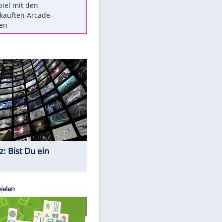
Die größten Mythen über
Medikamente
Braunschweig nach Kantersieg in
Magdeburg an der Spitze
Vorsicht: Diese 17 Dinge hassen
Katzen
Illegales Asphalt-Kartell muss
Mio-Strafe zahlen
Memo-Spiel mit den
meistverkauften Arcade-
Maschinen
Quiz