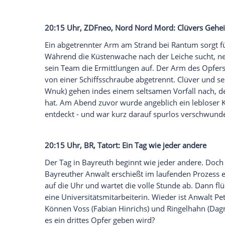
20:15 Uhr,
3Sat
, Die Tote aus der
Schluc
Kommissarin
Susanne Landauer
(
Rosali
gerufen: Eine vor Jahren anonym eingelief
Mangold verschwunden.
Susanne
kann d
Fluss bergen. Bei einem DNA-Abgleich stel
biologische Mutter handelt.
Susanne
, di
einem Krebsleiden gestorben, beginnt dar
ihren einsamen, verschrobenen Vater Jose
Klinik auf seinem Hof lebt.
20:15 Uhr,
ZDFneo
, Nord Nord
Mord
:
Cl
Ein abgetrennter Arm am Strand bei
Ran
Während die Küstenwache nach der Lei
sein Team die Ermittlungen auf. Der Arm