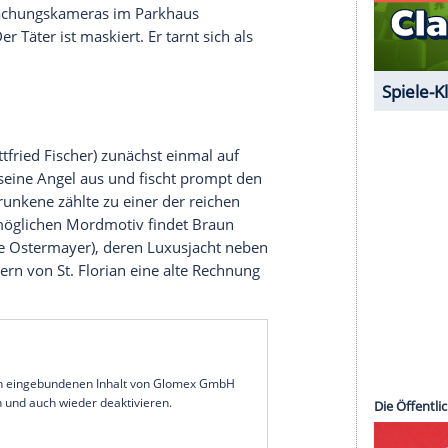
und sein Schwiegersohn Michael (
Alexander Beyer
)
ur war der machtbesessene Chef keineswegs
atic
(
Miroslav Nemec
) und Franz Leitmayr (
Udo
 der sie zu dem ominösen Tozcec führen könnte.
es wird in seinem Büro mit einem Hammer
raße gestürzt. Öries Firma ist verantwortlich für
 Viele vermuten, dass es sich bei seiner
s Wellnessbad, sondern um ein riesiges Bordell
eraner Parkhaus der Zuhälter
Bruno Vogler
Mordwaffe, weiß der Rechtsmediziner Prof.
 den Überwachungskameras im Parkhaus
schung: Der Täter ist maskiert. Er tarnt sich als