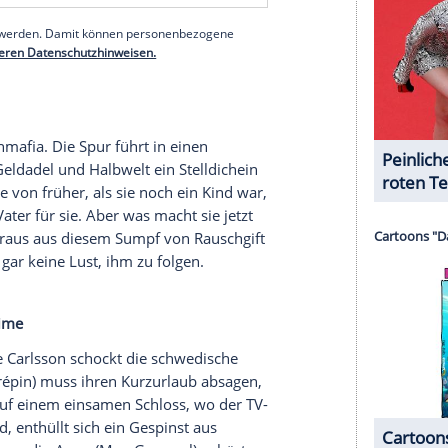
von Rose
r Braun (
Ottfried Fischer
) zunächst einmal auf
b wirft er seine Angel aus und fischt prompt den
r. Der Ertrunkene zählte zu einer der reichen
ach einem möglichen Mordmotiv findet Braun
nn
(
Christine Ostermayer
), deren Luxusjacht neben
werten Bürgern von
St. Florian
eine alte Rechnung
serer Redaktion eingebundenen Inhalt von Glomex GmbH
nzeigen lassen und auch wieder deaktivieren.