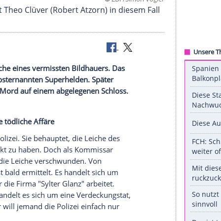
©
ZDF/Simon 
re": Behält Theo Clüver (Robert Atzorn) in diesem 
tierung?
ndet die
Leiche
eines vermissten Bildhauers. Das
 auf einen selbsternannten
Superhelden
. Später
on
(hr) den
Mord
auf einem abgelegenen Schloss.