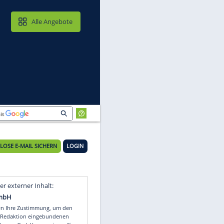
MAIL & CLOUD
Alle Angebote
KOSTENLOSE E-MAIL SICHERN
LOGIN
Video
Empfohlener externer Inhalt: