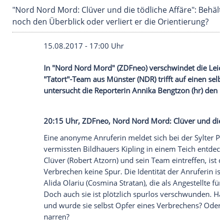
"Nord Nord Mord: Clüver und die tödliche Affä
noch den Überblick oder verliert er die Orien
15.08.2017 - 17:00 Uhr
In "Nord Nord
Mord
" (
ZDFneo
) verschwi
"
Tatort
"-Team aus
Münster
(
NDR
) trifft
untersucht die Reporterin
Annika Bengtz