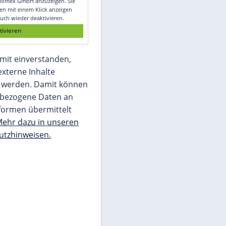
Glomex GmbH
Wir benötigen Ihre Zustimmung, um den
von unserer Redaktion eingebundenen
Inhalt von Glomex GmbH anzuzeigen. Sie
können diesen mit einem Klick anzeigen
lassen und auch wieder deaktivieren.
jetzt aktivieren
Ich bin damit einverstanden,
dass mir externe Inhalte
angezeigt werden. Damit können
personenbezogene Daten an
Drittplattformen übermittelt
werden.
Mehr dazu in unseren
Datenschutzhinweisen.