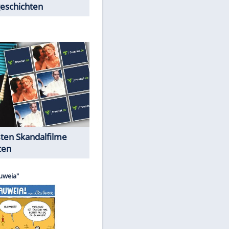
Peinliche Auftritte auf dem
roten Teppich
Cartoons "Das Wahre Leben"