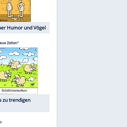
Cartoons mit wahren
Lebensgeschichten
Memo-Spiel
EITE
Die größten Skandalfilme