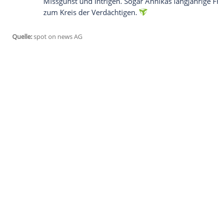
Ich bin damit einverstanden, dass mir externe In
Daten an Drittplattformen übermittelt werden.
Meh
22:10 Uhr, WDR,
Tatort
:
Zabou
Schimanski
(Götz George) ermittelt gegen
luxuriösen Club, in dem sich politische 
geben. Doch plötzlich steht er vor
Zabou
die Tochter seiner Freundin. Damals war e
hier?
Schimanski
hat nur einen Gedanken
und Kriminalität, er muss sie retten. Abe
22:50 Uhr, hr, Ein Fall für
Annika Bengtz
Der
Mord
an der prominenten Moderatori