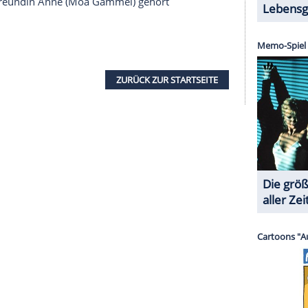
halte angezeigt werden. Damit können personenbezogene
r dazu in unseren Datenschutzhinweisen.
 die Drogenmafia. Die Spur führt in einen
Prominenz, Geldadel und Halbwelt ein Stelldichein
. Er kennt sie von früher, als sie noch ein Kind war,
r wie ein Vater für sie. Aber was macht sie jetzt
: Sie muss raus aus diesem Sumpf von Rauschgift
r
Zabou
hat gar keine Lust, ihm zu folgen.
on
: Prime Time
n Michelle Carlsson schockt die schwedische