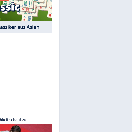
Film-Quiz: Bist Du ein
Cineast?
Kostenlos spielen