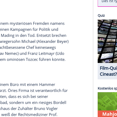
lüver und die tödliche Affäre
der Sylter
Polizei
. Sie behauptet, die
Leiche
des
Teich entdeckt zu haben. Doch als Kommissar
reffen, ist die
Leiche
verschwunden. Von
Anruferin ist bald ermittelt. Es handelt sich um
estellte für die Firma "Sylter Glanz" arbeitet.
chwunden. Handelt es sich um eine Verdeckungstat,
chens
? Oder will jemand die
Polizei
einfach nur
er Zeit von einem mysteriösen Fremden namens
hlägen zu seinen Kampagnen für Politik und
ladung führt Mading in den Tod. Entsetzt brechen