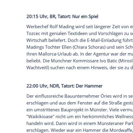
20:15 Uhr,
ZDFneo
, Nord Nord
Mord
: C
Eine anonyme Anruferin meldet sich bei 
vermissten Bildhauers Kipling in einem 
Clüver (
Robert Atzorn
) und sein Team eint
Verbrechen
keine Spur. Die Identität der 
Alida Olariu
(Cosmina Stratan), die als Ang
Doch auch sie ist plötzlich spurlos vers
und wurde sie selbst Opfer eines
Verbre
narren?
20:15 Uhr,
BR
,
Tatort
: Nur ein Spiel
Werbechef Rolf Mading wird seit länger
Tozcec mit genialen Textideen und Vorsc
Wirtschaft beliefert. Doch die E-Mail-Ein