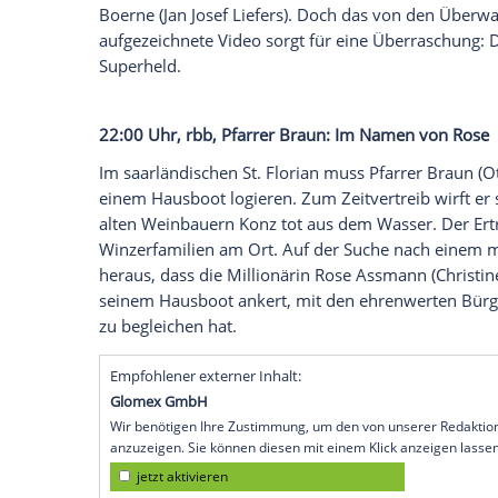
Madings Tochter Ellen (
Chiara Schoras
) 
ihren Mallorca-Urlaub ab. In der Agent
beliebt. Die Münchner Kommissare
Ivo B
Wachtveitl
) suchen nach einem Hinweis,
22:00 Uhr,
NDR
,
Tatort
: Der Hammer
Der einflussreiche Bauunternehmer Öri
erschlagen und aus dem Fenster auf die St
ein umstrittenes Bauprojekt in
Münster
.
"Waikikioase" nicht um ein herkömmliche
handeln wird. Dann wird in einem Münst
erschlagen. Wieder war ein Hammer die 
Boerne (
Jan Josef Liefers
). Doch das von
aufgezeichnete Video sorgt für eine Überra
Superheld
.