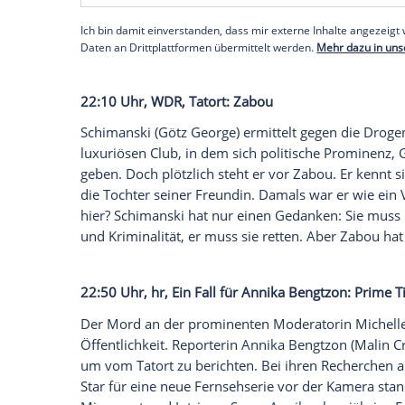
22:00 Uhr,
rbb
, Pfarrer Braun:
Im
Namen 
Im
saarländischen
St. Florian
muss Pfarre
einem Hausboot logieren. Zum Zeitvertrei
alten Weinbauern Konz tot aus dem Wasse
Winzerfamilien am Ort. Auf der Suche n
heraus, dass die Millionärin
Rose Assma
seinem Hausboot ankert, mit den ehren
zu begleichen hat.
Empfohlener externer Inhalt:
Glomex GmbH
Wir benötigen Ihre Zustimmung, um den von un
anzuzeigen. Sie können diesen mit einem Klick a
jetzt aktivieren