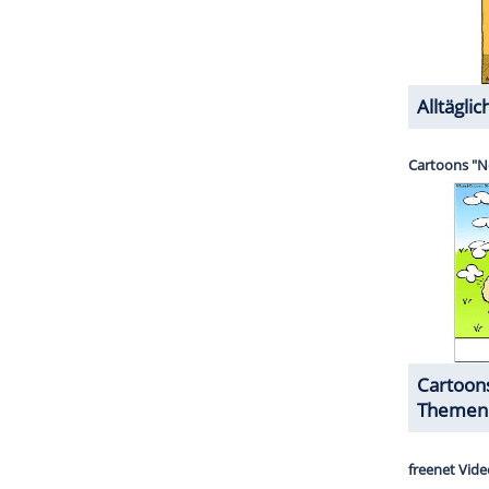
on
(Malin Crépin) muss ihren Kurzurlaub absagen,
echerchen auf einem einsamen Schloss, wo der TV-
amera stand, enthüllt sich ein Gespinst aus
langjährige Freundin Anne (Moa Gammel) gehört
ZURÜCK ZUR STARTS