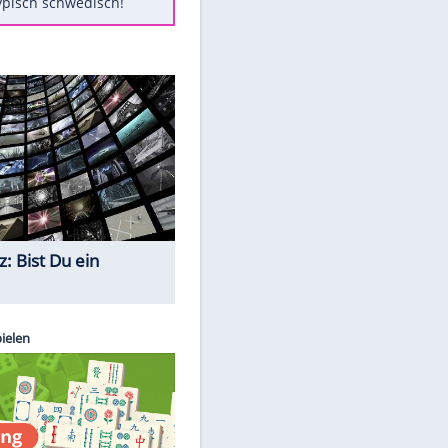
Diese Autos haben uns verlassen
FCH: Schmidt lässt Zukunft
weiter offen
Mit diesen Tricks wird der Grill
ruckzuck sauber
So nutzt man alte Smartphones
sinnvoll
Das ist typisch schwedisch!
Quiz