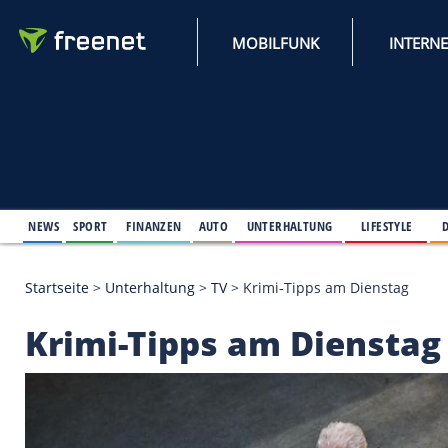
MOBILFUNK
NEWS
SPORT
FINANZEN
AUTO
UNTERHALTUNG
L
Startseite
>
Unterhaltung
>
TV
>
Krimi-Tipps am Di
Krimi-Tipps am Dien