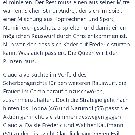
eliminieren. Der Rest muss einen aus seiner Mitte
wählen. Sicher ist nur
Andrej
, der sich im Spiel,
einer Mischung aus Kopfrechnen und Sport,
Nominierungsschutz erspielte - und damit einem
möglichen
Rauswurf
durch
Chris
entkommen ist.
Nun war klar, dass sich
Kader
auf Frédéric stürzen
kann. Was auch passiert. Die Queen wirft den
Prinzen raus.
Claudia
versuchte im Vorfeld des
Scherbengerichts für den weiteren
Rauswurf
, die
Frauen im Camp darauf einzuschwören,
zusammenzuhalten. Doch die Strategie geht nach
hinten los. Loona (46) und Narumol (55) passt die
Aktion gar nicht, sie stimmen deswegen gegen
Claudia
. Da sie Frédéric und Walther Kaufmann
(61) zu derb ist, zieht
Claudia
knapp gegen
Evil