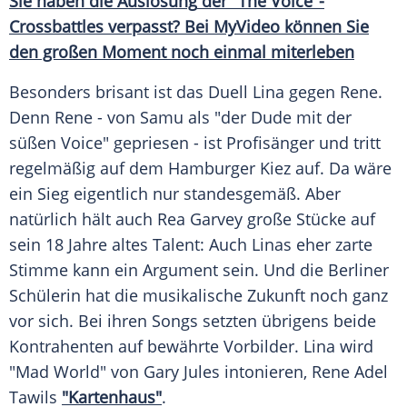
Sie haben die
Auslosung
der "The Voice"-
Crossbattles verpasst? Bei
MyVideo
können Sie
den großen Moment noch einmal miterleben
Besonders brisant ist das Duell
Lina
gegen
Rene
.
Denn
Rene
- von
Samu
als "der Dude mit der
süßen Voice" gepriesen - ist Profisänger und tritt
regelmäßig auf dem Hamburger Kiez auf. Da wäre
ein Sieg eigentlich nur standesgemäß. Aber
natürlich hält auch
Rea Garvey
große Stücke auf
sein 18 Jahre altes Talent: Auch
Linas
eher zarte
Stimme kann ein Argument sein. Und die Berliner
Schülerin hat die musikalische Zukunft noch ganz
vor sich. Bei ihren Songs setzten übrigens beide
Kontrahenten auf bewährte Vorbilder.
Lina
wird
"Mad World" von
Gary Jules
intonieren,
Rene Adel
Tawils
"Kartenhaus"
.