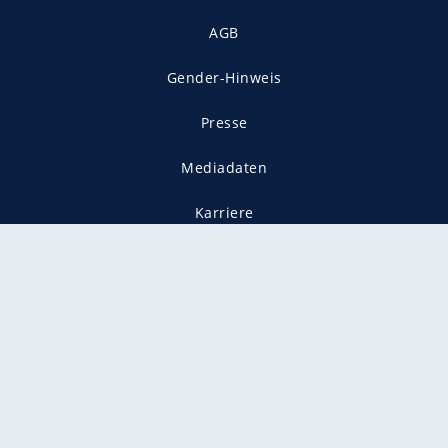
AGB
Gender-Hinweis
Presse
Mediadaten
Karriere
Vertragskündigung
Vertrag widerrufen
gekennzeichnet mit
freenet ist Mitglied im JUSPROG e.V.