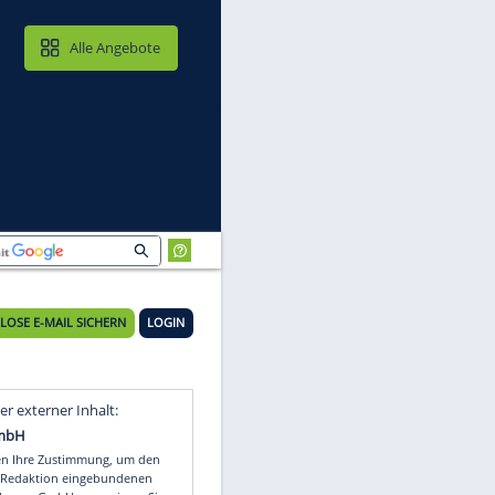
MAIL & CLOUD
Alle Angebote
KOSTENLOSE E-MAIL SICHERN
LOGIN
Video
Empfohlener externer Inhalt: