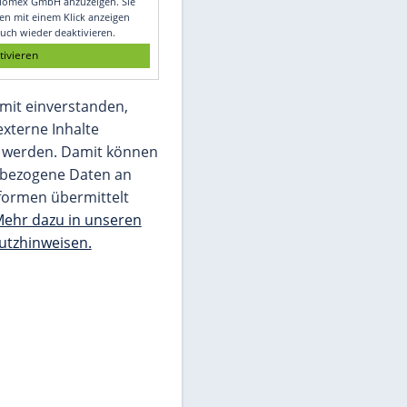
Glomex GmbH
Wir benötigen Ihre Zustimmung, um den
von unserer Redaktion eingebundenen
Inhalt von Glomex GmbH anzuzeigen. Sie
können diesen mit einem Klick anzeigen
lassen und auch wieder deaktivieren.
jetzt aktivieren
Ich bin damit einverstanden,
dass mir externe Inhalte
angezeigt werden. Damit können
personenbezogene Daten an
Drittplattformen übermittelt
werden.
Mehr dazu in unseren
Datenschutzhinweisen.