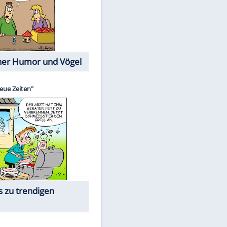
Cartoons mit wahren
Lebensgeschichten
Memo-Spiel