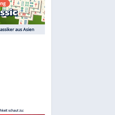
Film-Quiz: Bist Du ein
Cineast?
Kostenlos spielen
EITE