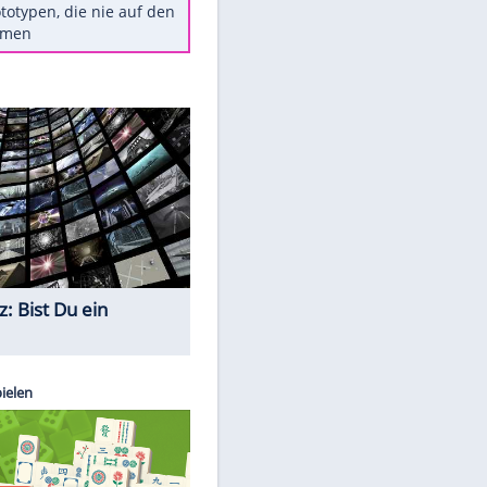
Diese TV-Legenden sind bis
heute unvergessen
Woran man Menschen mit
niedrigem EQ erkennt
Torlos gegen Kaiserslautern:
Stotterstart von Wolfsburg
Ist ein Vulkanausbruch in
Deutschland möglich?
5 VW-Prototypen, die nie auf den
Markt kamen
Quiz