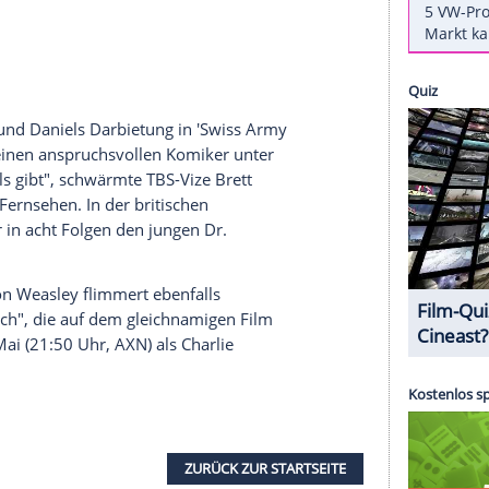
 Nun hat der Brite eine neue Rolle ergattert - die
e wird die Hauptrolle in der neuen Comedy-Serie
 amerikanische Fernsehnetzwerk TBS am
 Engel auf unterster Ebene, der dafür
 der Menschheit zu kümmern",
zitiert "Entertainment
BS
. Seinen Boss, also Gott, wird
Owen Wilson
(48,
e Workers" basiert auf dem Buch "What in God's
Show entwickelt und wird auch als Showrunner
ches Genie, und
Daniels
Darbietung in '
Swiss
Army
en, dass es einen anspruchsvollen Komiker unter