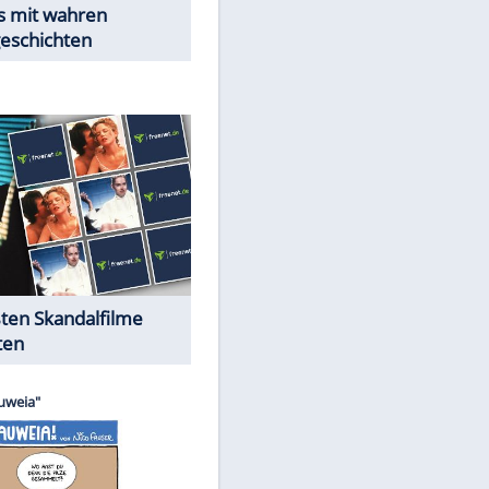
Peinliche Auftritte auf dem
roten Teppich
Cartoons "Das Wahre Leben"