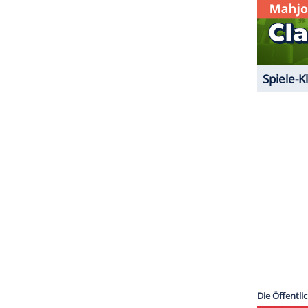
schen Siegels gibt", schwärmte TBS-Vize Brett
 Ausflug ins Fernsehen. In der britischen
 spielte er in acht Folgen den jungen Dr.
(28) alias Ron Weasley flimmert ebenfalls
 Serie "Snatch", die auf dem gleichnamigen Film
t er ab 23. Mai (21:50 Uhr, AXN) als Charlie
ZURÜCK ZUR STARTS