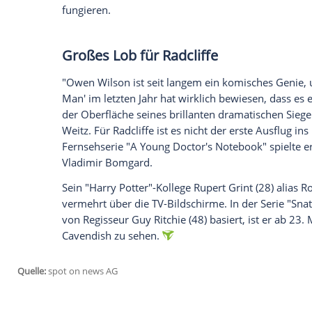
Potter
in den gleichnamigen Erfolgsfilmen.
ihm Engelsflügel verleiht. Der 27-Jährig
"Miracle Workers" übernehmen, wie das
Mittwoch bekanntgab.
Radcliffe
wird darin Craig spielen, "einen
verantwortlich ist, sich um alle Gebete
Weekly" aus der Pressemitteilung von T
"Midnight in Paris") verkörpern. "Miracl
Name" von
Simon Rich
(32). Er hat die 
fungieren.
Großes Lob für
Radcliffe
"
Owen Wilson
ist seit langem ein komis
Man' im letzten Jahr hat wirklich bewies