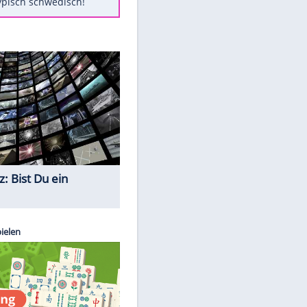
Diese Autos haben uns verlassen
Klose vor Saisonstart: "Ab
Sonntag ist Druck da"
Mit diesen Tricks wird der Grill
ruckzuck sauber
So nutzt man alte Smartphones
sinnvoll
Das ist typisch schwedisch!
Quiz