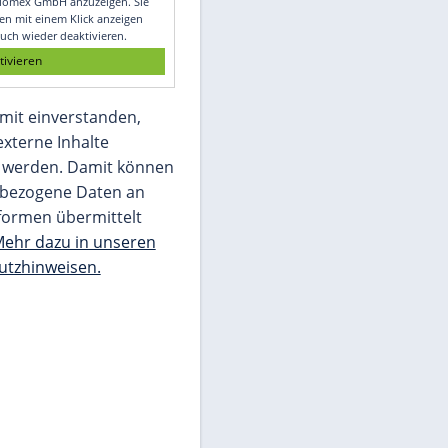
Glomex GmbH
Wir benötigen Ihre Zustimmung, um den
von unserer Redaktion eingebundenen
Inhalt von Glomex GmbH anzuzeigen. Sie
können diesen mit einem Klick anzeigen
lassen und auch wieder deaktivieren.
jetzt aktivieren
Ich bin damit einverstanden,
dass mir externe Inhalte
angezeigt werden. Damit können
personenbezogene Daten an
Drittplattformen übermittelt
werden.
Mehr dazu in unseren
Datenschutzhinweisen.