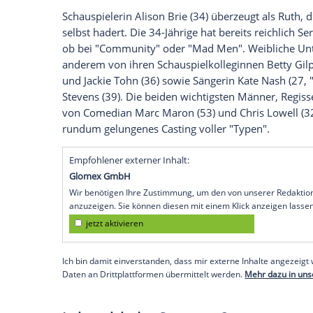
Die Story
Die Hauptfigur ist Ruth (
Alison Brie
), ein
das erste Mal bei einem Vorsprechen sie
sich lautstark, dass es für Frauen in
Holl
verdammt, eine Ehefrau oder Sekretärin z
ein ganz spezielles Vorsprechen - schnel
Wrestling-Serie, in der sich die gecastet
Ruth' Ehrgeiz ist gepackt und sie will un
gelingt?
Die Darsteller
Schauspielerin
Alison Brie
(34) überzeugt
selbst hadert. Die 34-Jährige hat bereits