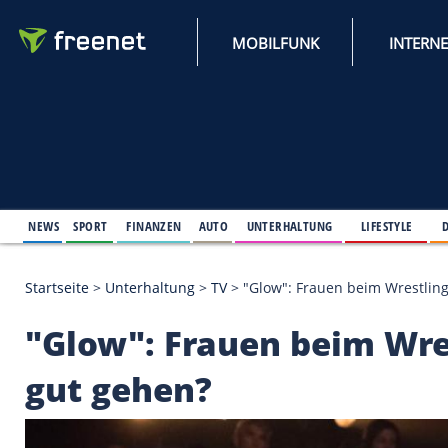
MOBILFUNK
NEWS
SPORT
FINANZEN
AUTO
UNTERHALTUNG
L
Startseite
>
Unterhaltung
>
TV
>
"Glow": Frauen bei
"Glow": Frauen beim