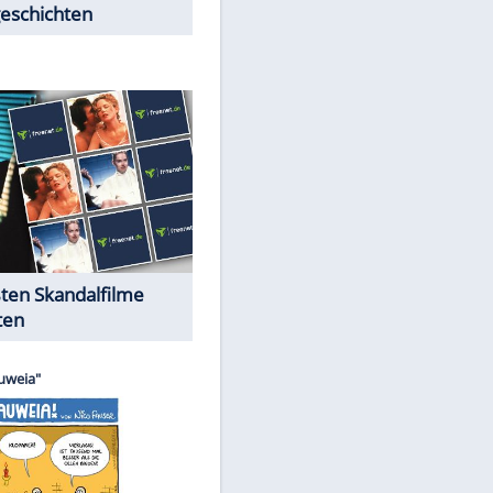
Peinliche Auftritte auf dem
roten Teppich
Cartoons "Das Wahre Leben"