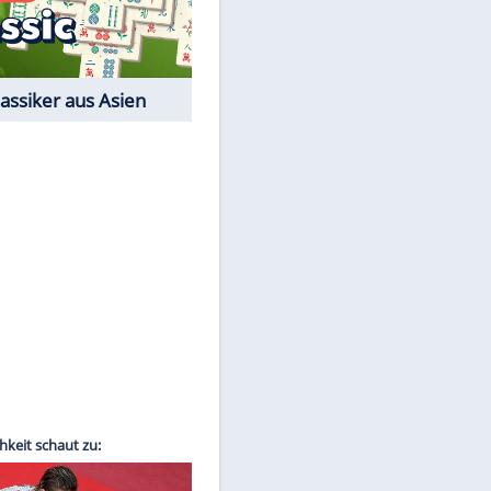
Film-Quiz: Bist Du ein
Cineast?
Kostenlos spielen