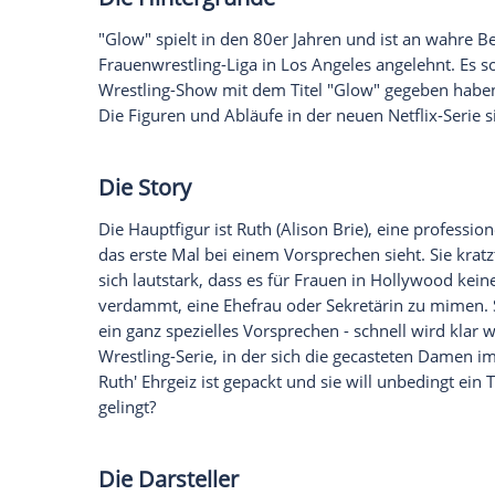
Was man bisher von der neuen Netflix-S
geht um Frauen im
Wrestling
. Beim The
Hulk Hogan
oder Dwayne "The Rock" Joh
"Gorgeous Ladies of
Wrestling
" bedeutet
Ring verprügeln. Die Serie versprüht Ch
zurück und hat eine ganz klare Message
bestehen.
Die Hintergründe
"Glow" spielt in den 80er Jahren und ist
Frauenwrestling-Liga in
Los Angeles
angel
Wrestling-Show mit dem Titel "Glow" geg
Die Figuren und Abläufe in der neuen Net