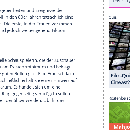
erie "Glow" mitbekommen hat, scheint simpel: Es
ma
Wrestling
fallen üblicherweise eher Namen wie
nson. Doch "Glow", was ausgesprochen
, ist mehr als eine Show über Frauen, die sich im
arme, bringt jede Menge Gefühle aus den 80ern
: Frauen können in einer Männerdomäne
 an wahre Begebenheiten und Ereignisse der
ehnt. Es soll in den 80er Jahren tatsächlich eine
eben haben. Die erste, in der Frauen vorkamen.
flix-Serie sind jedoch weitestgehend Fiktion.