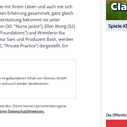
e professionelle Schauspielerin, die der Zuschauer
ht. Sie kratzt am Existenzminimum und beklagt
ywood
keine guten Rollen gibt. Eine Frau sei dazu
u mimen. Schließlich erhält sie einen Hinweis auf
l wird klar warum. Es handelt sich um eine
en Damen im Ring gegenseitig verprügeln sollen.
bedingt ein Teil der Show werden. Ob ihr das
 als Ruth, die mit ihrem Leben und auch mit sich
 reichlich Serien-Erfahrung gesammelt, ganz gleich