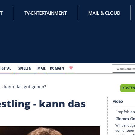
INTERNET
TV-ENTERTAINMENT
♥
IFESTYLE
DIGITAL
SPIELEN
MAIL
DOMAIN
m Wrestling - kann das gut gehen?
 Wrestling - kann das