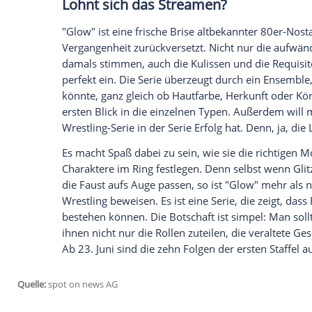
ob bei "Community" oder "
Mad Men
". W
anderem von ihren Schauspielkolleginn
und
Jackie Tohn
(36) sowie Sängerin
Kate
Stevens
(39). Die beiden wichtigsten Mä
von Comedian
Marc Maron
(53) und
Chri
rundum gelungenes Casting voller "Typen
Empfohlener externer Inhalt:
Glomex GmbH
Wir benötigen Ihre Zustimmung, um den von un
anzuzeigen. Sie können diesen mit einem Klick a
jetzt aktivieren
Ich bin damit einverstanden, dass mir externe In
Daten an Drittplattformen übermittelt werden.
Meh