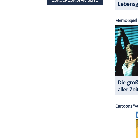
 80er-Nostalgie, die einen direkt in die
 die aufwändigen Frisuren und die Kleidung von
die Requisiten fangen die Stimmung der 80er
n Ensemble, das unterschiedlicher nicht sein
ft oder Körpergröße - man verliebt sich auf den
erdem will man als Zuschauer sehen, ob die
enn, ja, die Ladys verprügeln sich im Ring.
 richtigen Moves lernen und ihre einzelnen
st wenn Glitzer, Glamour und die Föhnfrisuren wie
" mehr als nur eine Show, in der sich Frauen beim
e zeigt, dass Frauen in einer Männerdomäne
l: Man sollte Frauen nicht unterschätzen und
 veraltete Gesellschaftsformen vorgeben. Chapeau!
en Staffel auf
Netflix
verfügbar.