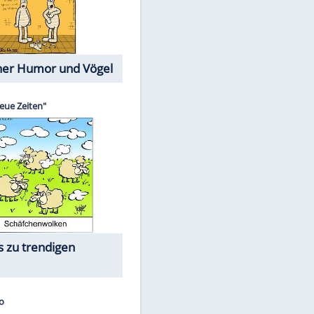
Cartoons mit wahren
EITE
Lebensgeschichten
Memo-Spiel
Die größten Skandalfilme