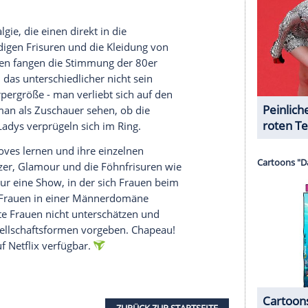
eibliche Unterstützung bekommt sie unter
en
Betty Gilpin
(30, "Nurse
Jackie
"),
Ellen Wong
(32)
 Nash
(27, "Foundations") und Wrestlerin
Kia
nner, Regisseur Sam und Produzent Bash, werden
s Lowell
(32, "Private Practice") dargestellt. Ein
".
serer Redaktion eingebundenen Inhalt von Glomex GmbH
nzeigen lassen und auch wieder deaktivieren.
halte angezeigt werden. Damit können personenbezogene
r dazu in unseren Datenschutzhinweisen.