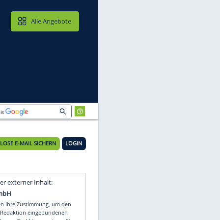
MAIL & CLOUD
Alle Angebote
KOSTENLOSE E-MAIL SICHERN
LOGIN
Video
Empfohlener externer Inhalt: