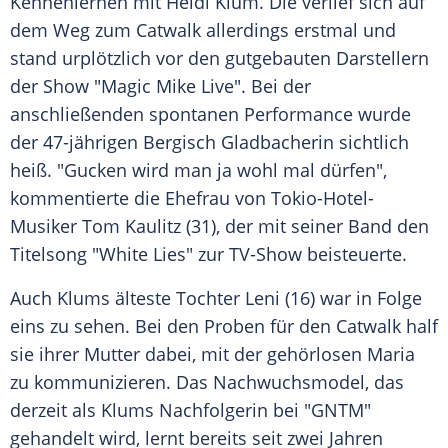
Kennenlernen mit
Heidi Klum
. Die verlief sich auf
dem Weg zum Catwalk allerdings erstmal und
stand urplötzlich vor den gutgebauten Darstellern
der Show "Magic Mike Live". Bei der
anschließenden spontanen Performance wurde
der 47-jährigen Bergisch Gladbacherin sichtlich
heiß. "Gucken wird man ja wohl mal dürfen",
kommentierte die Ehefrau von Tokio-Hotel-
Musiker
Tom Kaulitz
(31), der mit seiner Band den
Titelsong "White Lies" zur TV-Show beisteuerte.
Auch Klums älteste Tochter Leni (16) war in Folge
eins zu sehen. Bei den Proben für den Catwalk half
sie ihrer Mutter dabei, mit der gehörlosen Maria
zu kommunizieren. Das Nachwuchsmodel, das
derzeit als Klums Nachfolgerin bei "
GNTM
"
gehandelt wird, lernt bereits seit zwei Jahren