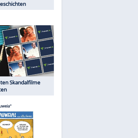
Peinliche Auftritte auf dem
roten Teppich
Cartoons "Das Wahre Leben"