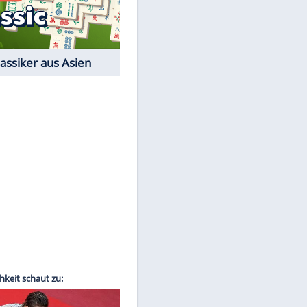
Film-Quiz: Bist Du ein
Cineast?
Kostenlos spielen
EITE