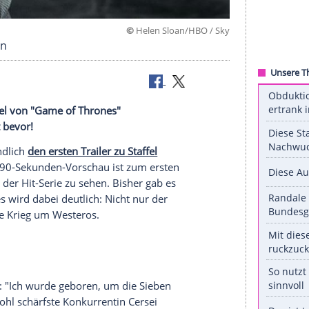
©
Helen Sloan/HBO
eros erobern
iebten Staffel von "Game of Thrones"
 Krieg steht bevor!
HBO
hat endlich
den ersten Trailer zu Staffel