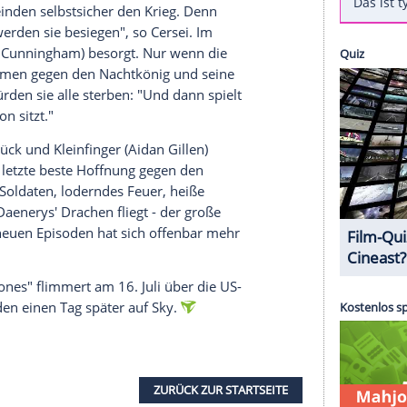
cht. In der 90-Sekunden-Vorschau ist zum ersten
ten Staffel der Hit-Serie zu sehen. Bisher gab es
. Und eines wird dabei deutlich: Nicht nur der
entscheidende Krieg um Westeros.
rt im
Trailer
: "Ich wurde geboren, um die Sieben
ch." Ihre wohl schärfste Konkurrentin Cersei
ssen allen Feinden selbstsicher den Krieg. Denn
en, "wir werden sie besiegen", so Cersei. Im
wert (
Liam Cunningham
) besorgt. Nur wenn die
d alle zusammen gegen den Nachtkönig und seine
sonsten würden sie alle sterben: "Und dann spielt
isernen Thron sitzt."