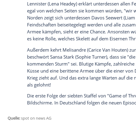
sieben
von "Game of Thrones" veröffentli
Mal echtes Szenenmaterial aus der vorletz
nur extra abgedrehte Teaser zu bestaunen
Winter ist hier, sondern auch der alles 
Wer wird den Krieg gewinnen?
Daenerys Targaryen (
Emilia Clarke
) erklä
Königslande zu regieren. Und das werde i
Lennister (
Lena Headey
) erklärt unterde
egal von welchen Seiten sie kommen würd
Norden zeigt sich unterdessen Davos See
Feindschaften beiseitegelegt werden un
Armee kämpfen, sieht er eine Chance. An
es keine Rolle, welches Skelett auf dem E