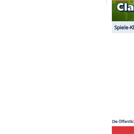
outen) zurück und Kleinfinger (Aidan Gillen)
ass sie "die letzte beste Hoffnung gegen den
ahlreiche Soldaten, loderndes Feuer, heiße
einer von Daenerys' Drachen fliegt - der große
ten auf die neuen Episoden hat sich offenbar mehr
Game of Thrones" flimmert am 16. Juli über die US-
euen Episoden einen Tag später auf Sky.
ZURÜCK ZUR STARTS