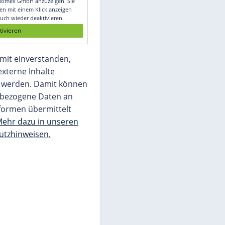
Glomex GmbH
Wir benötigen Ihre Zustimmung, um den
von unserer Redaktion eingebundenen
Inhalt von Glomex GmbH anzuzeigen. Sie
können diesen mit einem Klick anzeigen
lassen und auch wieder deaktivieren.
jetzt aktivieren
Ich bin damit einverstanden,
dass mir externe Inhalte
angezeigt werden. Damit können
personenbezogene Daten an
Drittplattformen übermittelt
werden.
Mehr dazu in unseren
Datenschutzhinweisen.