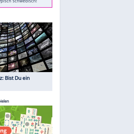
Diese Autos haben uns verlassen
Randale in Dresden: DFB-
Bundesgericht bestätigt Urteil
Mit diesen Tricks wird der Grill
ruckzuck sauber
So nutzt man alte Smartphones
sinnvoll
Das ist typisch schwedisch!
Quiz