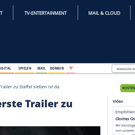
INTERNET
TV-ENTERTAINMENT
♥
IFESTYLE
DIGITAL
SPIELEN
MAIL
DOMAIN
Der erste Trailer zu Staffel sieben ist da
er erste Trailer zu