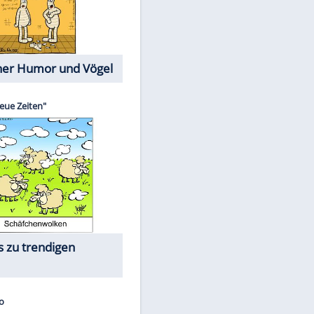
Cartoons mit wahren
Lebensgeschichten
Memo-Spiel
Die größten Skandalfilme