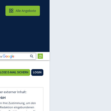
MAIL & CLOUD
Alle Angebote
KOSTENLOSE E-MAIL SICHERN
LOGIN
Video
Empfohlener externer Inhalt: