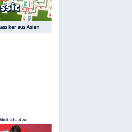
EITE
Film-Quiz: Bist Du ein
Cineast?
Kostenlos spielen