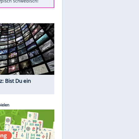
Diese Autos haben uns verlassen
Auftakt-Misere gestoppt: Berlin
gewinnt in Bochum
Mit diesen Tricks wird der Grill
ruckzuck sauber
So nutzt man alte Smartphones
sinnvoll
Das ist typisch schwedisch!
Quiz