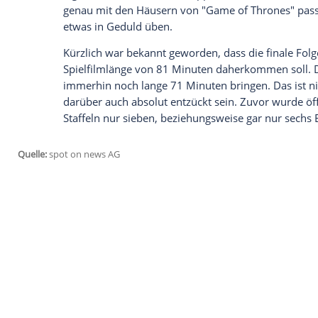
Wie wird es weitergehen mit dem Schicks
of Thrones"-Fans nun schon eine ganze Wei
den
USA
anlaufen - und in
Deutschland
n
Atlantic
zu sehen sein. Um die Wartezeit 
HBO
jetzt neue Szenenbilder veröffentlic
Zu sehen sind darauf einige der beliebte
Jon Schnee
(
Kit Harington
), Daenerys Tar
Headey
) und Jaime Lennister (
Nikolaj Co
Figuren wird auf den Schnappschüssen na
genau mit den Häusern von "Game of Thr
etwas in Geduld üben.
Kürzlich war bekannt geworden, dass die f
Spielfilmlänge von 81 Minuten daherkom
immerhin noch lange 71 Minuten bringen.
darüber auch absolut entzückt sein. Zuvo