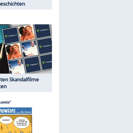
Peinliche Auftritte auf dem
roten Teppich
Cartoons "Das Wahre Leben"