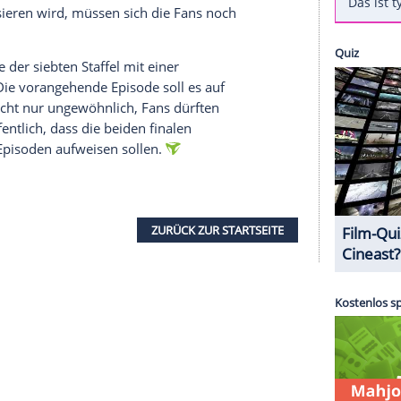
al von Westeros? Diese Frage stellen sich "Game
le. Am 16. Juli wird die siebte Staffel endlich in
ur wenige Stunden später beim Bezahlsender
Sky
noch einmal zu verkürzen, hat der US-Sender
ht.
sten respektive umstrittensten Figuren der Reihe:
garyen (
Emilia Clarke
), Cersei Lennister (
Lena
ster-Waldau
). Das genaue Schicksal der einzelnen
türlich nicht verraten. Um zu erfahren, was
ones" passieren wird, müssen sich die Fans noch
inale Folge der siebten Staffel mit einer
men soll. Die vorangehende Episode soll es auf
 Das ist nicht nur ungewöhnlich, Fans dürften
r wurde öffentlich, dass die beiden finalen