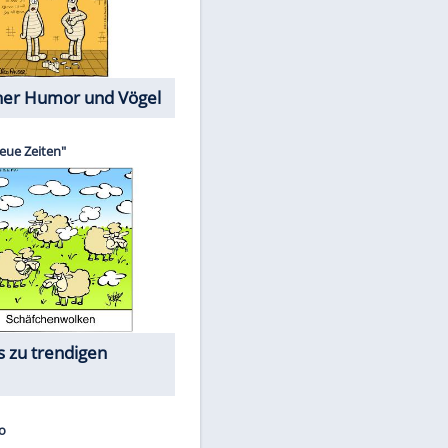
Cartoons mit wahren
Lebensgeschichten
Memo-Spiel
Die größten Skandalfilme