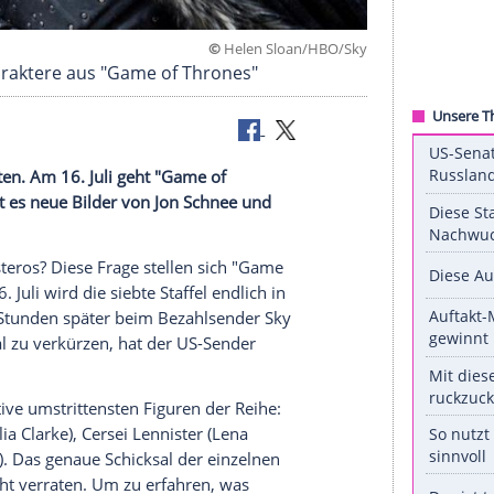
©
Helen Sloan/H
ebtesten Charaktere aus "Game of Thrones"
t mehr warten. Am 16. Juli geht "Game of
hon jetzt gibt es neue Bilder von
Jon Schnee
und