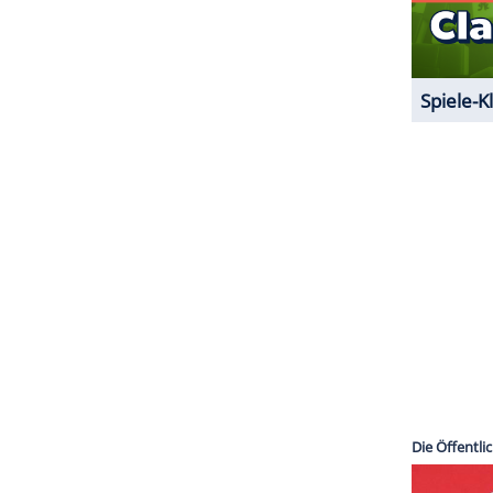
 nur sechs Episoden aufweisen sollen.
ZURÜCK ZUR STARTS