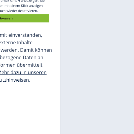
Glomex GmbH
Wir benötigen Ihre Zustimmung, um den
von unserer Redaktion eingebundenen
Inhalt von Glomex GmbH anzuzeigen. Sie
können diesen mit einem Klick anzeigen
lassen und auch wieder deaktivieren.
jetzt aktivieren
Ich bin damit einverstanden,
dass mir externe Inhalte
angezeigt werden. Damit können
personenbezogene Daten an
Drittplattformen übermittelt
werden.
Mehr dazu in unseren
Datenschutzhinweisen.