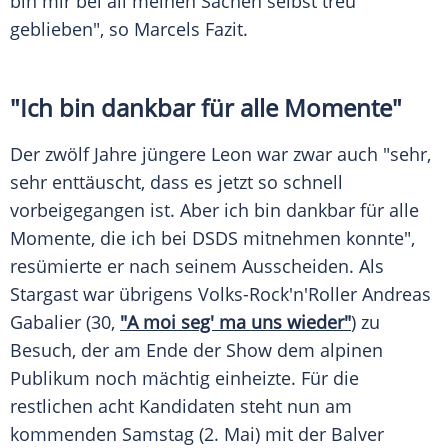
bin mir bei all meinen Sachen selbst treu
geblieben", so
Marcels
Fazit.
"Ich bin dankbar für alle Momente"
Der zwölf Jahre jüngere
Leon
war zwar auch "sehr,
sehr enttäuscht, dass es jetzt so schnell
vorbeigegangen ist. Aber ich bin dankbar für alle
Momente, die ich bei
DSDS
mitnehmen konnte",
resümierte er nach seinem Ausscheiden. Als
Stargast war übrigens Volks-Rock'n'Roller
Andreas
Gabalier
(30,
"A moi seg' ma uns wieder"
) zu
Besuch, der am Ende der Show dem alpinen
Publikum noch mächtig einheizte. Für die
restlichen acht Kandidaten steht nun am
kommenden Samstag (2. Mai) mit der Balver