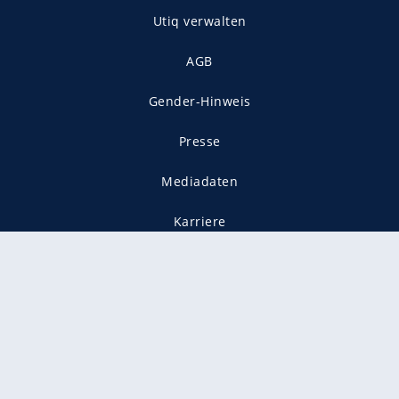
Utiq verwalten
AGB
Gender-Hinweis
Presse
Mediadaten
Karriere
Vertragskündigung
Vertrag widerrufen
gekennzeichnet mit