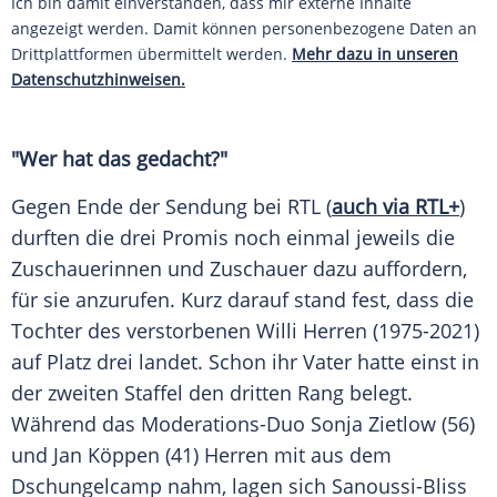
Ich bin damit einverstanden, dass mir externe Inhalte
angezeigt werden. Damit können personenbezogene Daten an
Drittplattformen übermittelt werden.
Mehr dazu in unseren
Datenschutzhinweisen.
"Wer hat das gedacht?"
Gegen Ende der
Sendung
bei RTL (
auch via RTL+
)
durften die drei Promis noch einmal jeweils die
Zuschauerinnen und
Zuschauer
dazu auffordern,
für sie anzurufen. Kurz darauf stand fest, dass die
Tochter des verstorbenen
Willi Herren
(1975-2021)
auf Platz drei landet. Schon ihr
Vater
hatte einst in
der zweiten Staffel den dritten Rang belegt.
Während das Moderations-Duo
Sonja Zietlow
(56)
und
Jan Köppen
(41) Herren mit aus dem
Dschungelcamp
nahm, lagen sich Sanoussi-Bliss