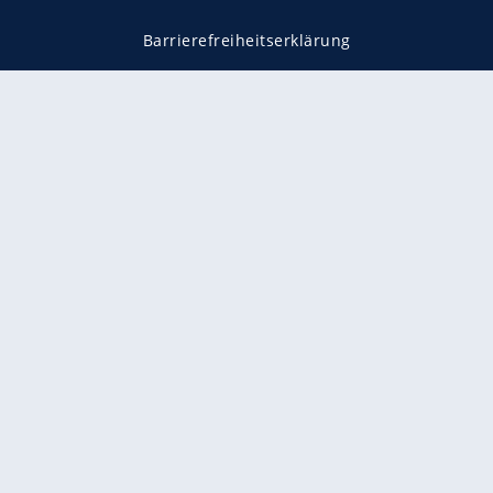
Barrierefreiheitserklärung
Impressum
Datenschutz
Datenschutzmanager
Utiq verwalten
AGB
Gender-Hinweis
Presse
Mediadaten
Karriere