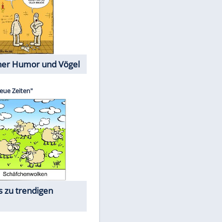
Cartoons mit wahren
Lebensgeschichten
EITE
Memo-Spiel