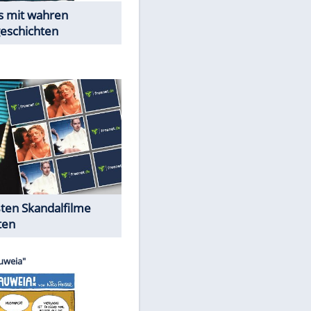
Peinliche Auftritte auf dem
roten Teppich
Cartoons "Das Wahre Leben"