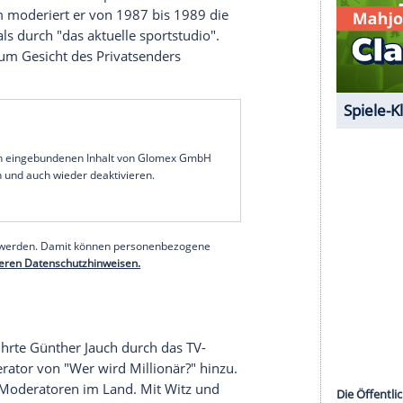
ium (Politik und Neuere Geschichte) brach
Jauch
b 1985 wurde er mit einem bekannten Kollegen die
ierte er mit
Thomas Gottschalk
(70) die "
B3-
achmittag,
Jauch
folgte von 16 bis 17:30 Uhr.
elt,
Günther Jauch
informierte. Durch die
en Übergaben wurde das Duo bekannt.
s TV. Er war zunächst als Reporter und Moderator
Bei letzterem moderiert er von 1987 bis 1989 die
te er erstmals durch "
das aktuelle sportstudio
".
ortan sich zum Gesicht des Privatsenders