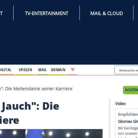
INTERNET
TV-ENTERTAINMENT
♥
IFESTYLE
DIGITAL
SPIELEN
MAIL
DOMAIN
her Jauch": Die Meilensteine seiner Karriere
her Jauch": Die