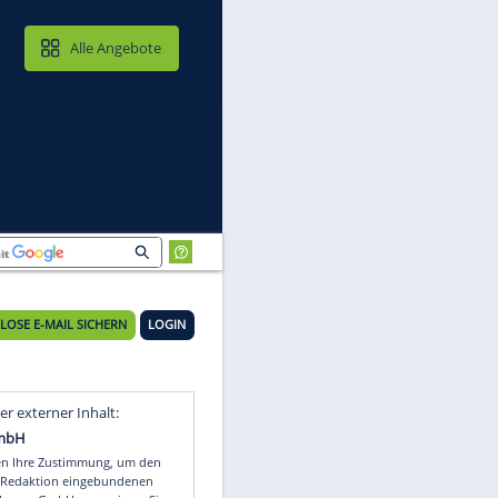
MAIL & CLOUD
Alle Angebote
KOSTENLOSE E-MAIL SICHERN
LOGIN
Video
Empfohlener externer Inhalt: