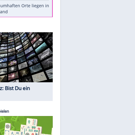
Stars heute
Diese Autos haben uns verlassen
Reese entschuldigt sich bei Fans:
"Tut mir aufrichtig leid"
Mit diesen Tricks wird der Grill
ruckzuck sauber
So nutzt man alte Smartphones
sinnvoll
Diese traumhaften Orte liegen in
Deutschland
Quiz