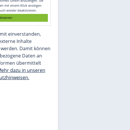
Glomex GmbH
Wir benötigen Ihre Zustimmung, um den
von unserer Redaktion eingebundenen
Inhalt von Glomex GmbH anzuzeigen. Sie
können diesen mit einem Klick anzeigen
lassen und auch wieder deaktivieren.
jetzt aktivieren
Ich bin damit einverstanden,
dass mir externe Inhalte
angezeigt werden. Damit können
personenbezogene Daten an
Drittplattformen übermittelt
werden.
Mehr dazu in unseren
Datenschutzhinweisen.