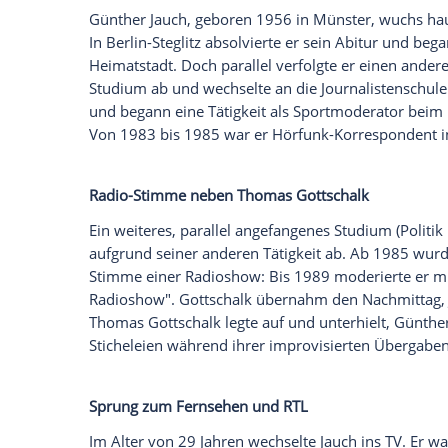
Bildershow: Günther Jauch - Seine Karrie
In der Sendung "Das Phänomen
Günther
auch
via TVNow
) in einer Wiederholung z
Erfolgsgeheimnis von "Wer wird Million
Das Aushängeschild der RTL-Quizshow ha
Journalistenschüler zum Erfolgsmoderato
Journalistenschule statt Jurastudium
Günther Jauch
, geboren 1956 in
Münster
In
Berlin-Steglitz
absolvierte er sein Abit
Heimatstadt. Doch parallel verfolgte er
Studium ab und wechselte an die Journali
und begann eine Tätigkeit als Sportmod
Von 1983 bis 1985 war er Hörfunk-Korr