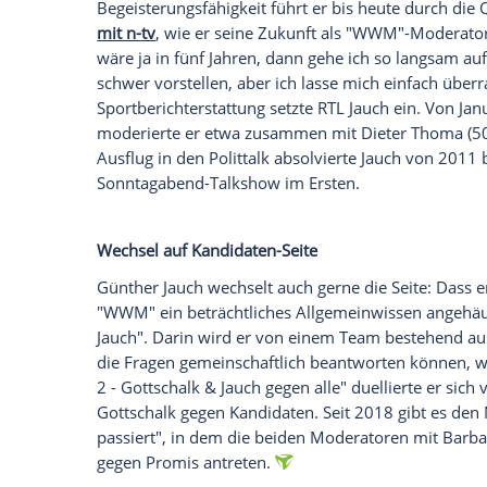
mauserte.
Empfohlener externer Inhalt:
Glomex GmbH
Wir benötigen Ihre Zustimmung, um den von un
anzuzeigen. Sie können diesen mit einem Klick a
jetzt aktivieren
Ich bin damit einverstanden, dass mir externe In
Daten an Drittplattformen übermittelt werden.
Meh
Weg zum Sender-Urgestein
Von 1990 bis zu seinem Abschied im Jan
Magazin "
stern TV
". 1999 kam die Tätigk
Spätestens ab da gehörte
Jauch
zu den be