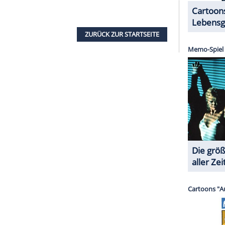
e durch die Quizshow. 2019 verriet er
im Interview
"-Moderator einschätzt: "Das nächste Jubiläum
langsam auf die 70 zu. Das kann ich mir nur
infach überraschen." Auch in der
in. Von Januar 2000 bis Dezember 2006
 Thoma (50) Wettbewerbe im Skispringen. Einen
von 2011 bis 2015: Er moderierte seine eigene
te: Dass er sich durch seine vielen Jahre bei
n angehäuft hat, bewies er ab 2009 in "5 gegen
stehend aus fünf Kandidaten herausgefordert, die
en können, während
Jauch
alleine ran muss. In "Die
erte er sich von 2013 bis 2017 gemeinsam mit