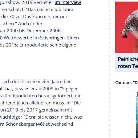
serer Redaktion eingebundenen Inhalt von Glomex GmbH
nzeigen lassen und auch wieder deaktivieren.
halte angezeigt werden. Damit können personenbezogene
r dazu in unseren Datenschutzhinweisen.
uar 2011 führte
Günther Jauch
durch das TV-
eit als Moderator von
"Wer wird Millionär?"
hinzu.
liebtesten Moderatoren im Land. Mit Witz und