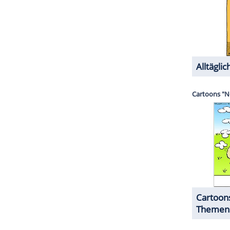
ibt es den Nachfolger "Denn sie wissen nicht, was
en mit Barbara Schöneberger (46) abwechselnd
ZURÜCK ZUR STARTS