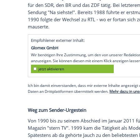
Radio-Stimme neben
Thomas Gottschalk
Ein weiteres, parallel angefangenes Stud
aufgrund seiner anderen Tätigkeit ab. A
Stimme einer Radioshow: Bis 1989 moder
Radioshow
".
Gottschalk
übernahm den N
Thomas Gottschalk
legte auf und unterhi
Sticheleien während ihrer improvisiert
Sprung zum Fernsehen und
RTL
Im Alter von 29 Jahren wechselte
Jauch
in
für den SDR, den
BR
und das
ZDF
tätig. 
Sendung "Na siehste!". Bereits 1988 führ
1990 folgte der Wechsel zu
RTL
- wo er f