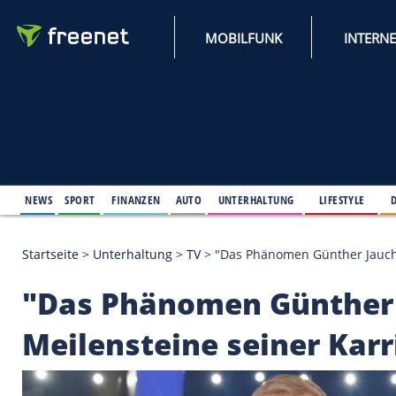
MOBILFUNK
NEWS
SPORT
FINANZEN
AUTO
UNTERHALTUNG
L
Startseite
>
Unterhaltung
>
TV
>
"Das Phänomen Günt
"Das Phänomen Günt