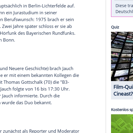
re in Bildern>>
 Jauch
", die
RTL
am Dienstag (6. Juli, 20:15 Uhr,
eigt, geht
Oliver Pocher
(42) dem
är?"-Moderator
Günther Jauch
(63) auf die Spur.
t eine Bilderbuchkarriere vom
r hingelegt.
, wuchs hauptsächlich in
Berlin-Lichterfelde
auf.
ur und begann ein Jurastudium in seiner
 einen anderen Berufswunsch: 1975 brach er sein
stenschule. Zwei Jahre später schloss er sie ab
erator beim Hörfunk des
Bayerischen Rundfunks
.
espondent in
Bonn
.