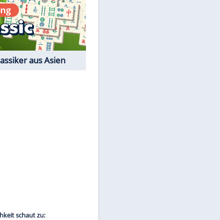
Film-Quiz: Bist Du ein
Cineast?
Kostenlos spielen