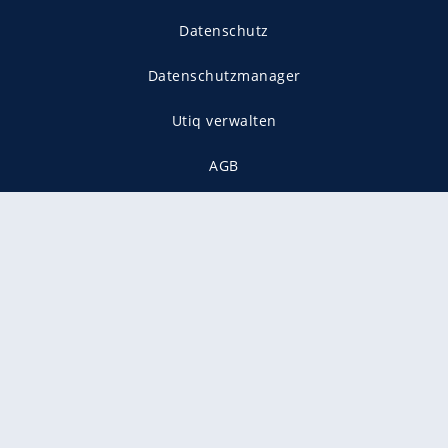
Datenschutz
Datenschutzmanager
Utiq verwalten
AGB
Gender-Hinweis
Presse
Mediadaten
Karriere
Vertragskündigung
Vertrag widerrufen