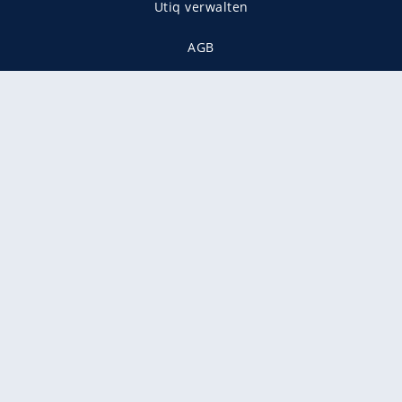
Utiq verwalten
AGB
Gender-Hinweis
Presse
Mediadaten
Karriere
Vertragskündigung
Vertrag widerrufen
gekennzeichnet mit
freenet ist Mitglied im JUSPROG e.V.