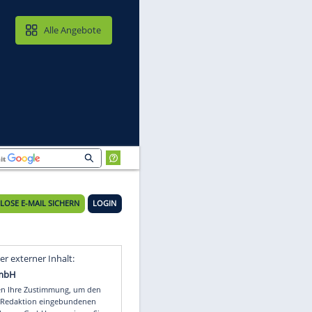
MAIL & CLOUD
Alle Angebote
KOSTENLOSE E-MAIL SICHERN
LOGIN
Video
Empfohlener externer Inhalt: