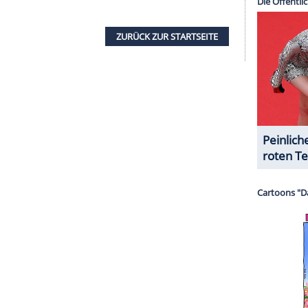
serer Redaktion eingebundenen Inhalt von Glomex GmbH
nzeigen lassen und auch wieder deaktivieren.
halte angezeigt werden. Damit können personenbezogene
r dazu in unseren Datenschutzhinweisen.
eiten
Mutter zu helfen, will
Tanja
es mit einem
st hingegen überzeugt davon, dass
Maren
ern geraten darüber in Streit. Als Sunny Emily
uen Karriere als Fotografin träumt, zieht sich Emily
d schon wieder eine beste Freundin zu verlieren.