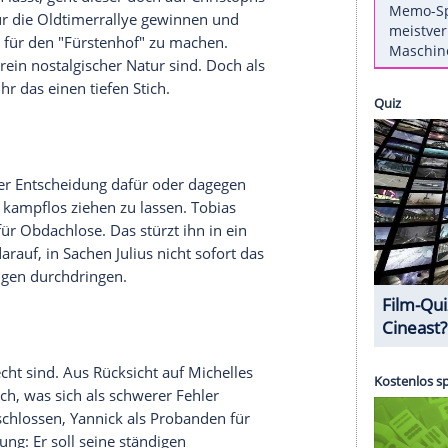
 Zeit vergessen zu haben. Doch die erste
ach wie vor Gefühle für ihn hat und der
 Astrid und Alex nehmen selbst Bodenproben vom
chiedlich die Ergebnisse ausfallen. Durch Gunter
achten vorgeschlagen hat und mit vor Ort war.
e abblitzen lässt, geht dieser doch auf Christophs
ranstalter für die Oldtimerrallye gewinnen und
so Werbung für den "Fürstenhof" zu machen.
 für
Robert
rein nostalgischer Natur sind. Doch als
versetzt ihr das einen tiefen Stich.