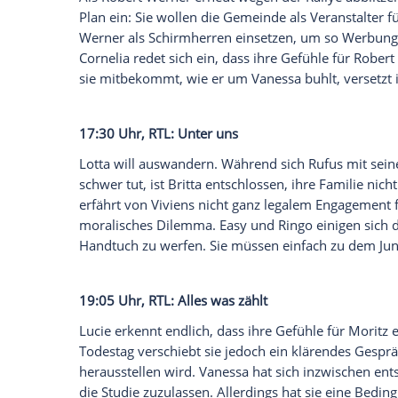
14:10 Uhr, Das Erste: Rote Rosen
Pia ist zurück und gibt vor, Anton in der
Begegnung mit ihm macht klar, dass sie n
missglückte Kuss zwischen ihnen steht.
Maiwald-Hof und stellen fest, wie unters
erfahren sie, dass Henning das Bodengut
15:10 Uhr, Das Erste: Sturm der Liebe
Als
Robert Werner
erneut wegen der Rally
Plan ein: Sie wollen die Gemeinde als Ve
Werner
als Schirmherren einsetzen, um 
Cornelia redet sich ein, dass ihre Gefühle
sie mitbekommt, wie er um Vanessa buhlt, 