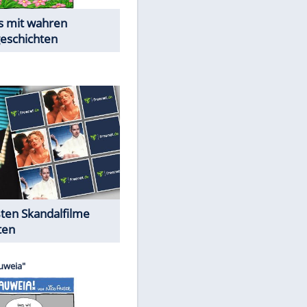
Die Öffentlichkeit schaut zu:
EITE
Peinliche Auftritte auf dem
roten Teppich
Cartoons "Das Wahre Leben"