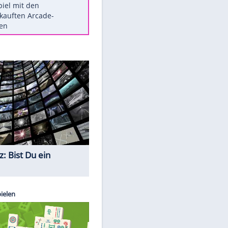
Die größten Mythen über
Medikamente
Berlins Matchwinner Grönning:
"Veränderte Perspektive"
Vorsicht: Diese 17 Dinge hassen
Katzen
Illegales Asphalt-Kartell muss
Mio-Strafe zahlen
Memo-Spiel mit den
meistverkauften Arcade-
Maschinen
Quiz