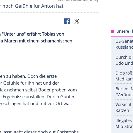
©
ARD/Nicole M
s sie immer noch Gefühle für Anton hat
Anton an. In "Unter uns" erfährt Tobias von
er will
Tanja Maren
mit einem schamanischen