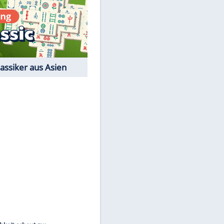
Film-Quiz: Bist Du ein
Cineast?
Kostenlos spielen