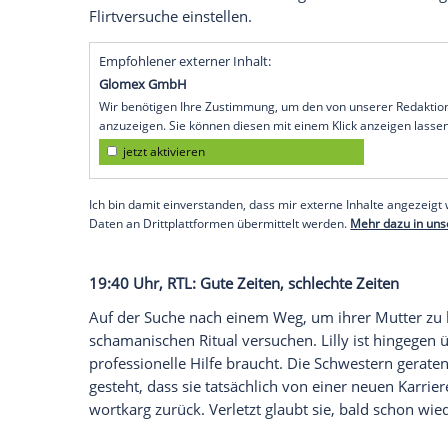
17:30 Uhr,
RTL
: Unter uns
Lotta will auswandern. Während sich Ruf
schwer tut, ist Britta entschlossen, ihre 
erfährt von Viviens nicht ganz legalem E
moralisches Dilemma. Easy und Ringo eini
Handtuch zu werfen. Sie müssen einfach
19:05 Uhr,
RTL
: Alles was zählt
Lucie erkennt endlich, dass ihre Gefühle 
Todestag verschiebt sie jedoch ein kläre
herausstellen wird. Vanessa hat sich inz
die Studie zuzulassen. Allerdings hat sie
Flirtversuche einstellen.
Empfohlener externer Inhalt: