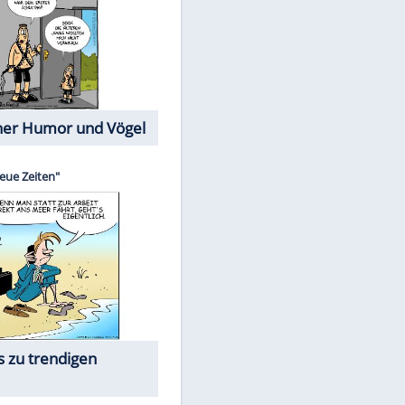
Cartoons mit wahren
Lebensgeschichten
Memo-Spiel