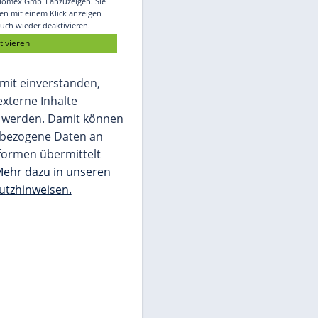
Glomex GmbH
Wir benötigen Ihre Zustimmung, um den
von unserer Redaktion eingebundenen
Inhalt von Glomex GmbH anzuzeigen. Sie
können diesen mit einem Klick anzeigen
lassen und auch wieder deaktivieren.
jetzt aktivieren
Ich bin damit einverstanden,
dass mir externe Inhalte
angezeigt werden. Damit können
personenbezogene Daten an
Drittplattformen übermittelt
werden.
Mehr dazu in unseren
Datenschutzhinweisen.