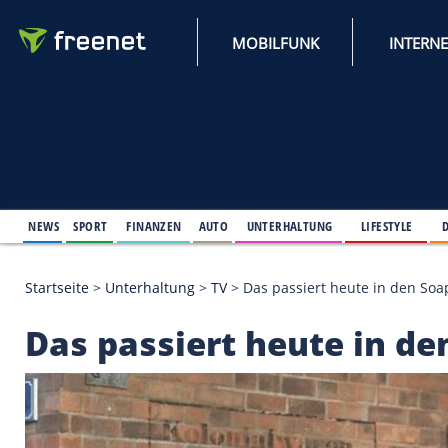
MOBILFUNK
NEWS
SPORT
FINANZEN
AUTO
UNTERHALTUNG
L
Startseite
>
Unterhaltung
>
TV
>
Das passiert heute
Das passiert heute 