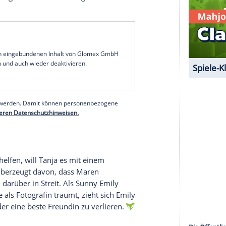
us mit seiner Entscheidung dafür oder dagegen
Familie nicht kampflos ziehen zu lassen. Tobias
ngagement für Obdachlose. Das stürzt ihn in ein
gen sich darauf, in Sachen Julius nicht sofort das
 zu dem Jungen durchdringen.
für Moritz echt sind. Aus Rücksicht auf Michelles
ndes Gespräch, was sich als schwerer Fehler
wischen entschlossen, Yannick als Probanden für
 eine Bedingung: Er soll seine ständigen