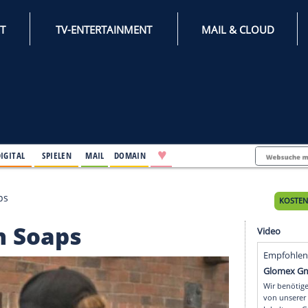
INTERNET
TV-ENTERTAINMENT
♥
IFESTYLE
DIGITAL
SPIELEN
MAIL
DOMAIN
 in den Soaps
in den Soaps