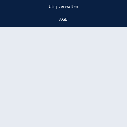
Utiq verwalten
AGB
Gender-Hinweis
Presse
Mediadaten
Karriere
Vertragskündigung
Vertrag widerrufen
gekennzeichnet mit