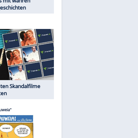
EITE
Peinliche Auftritte auf dem
roten Teppich
Cartoons "Das Wahre Leben"