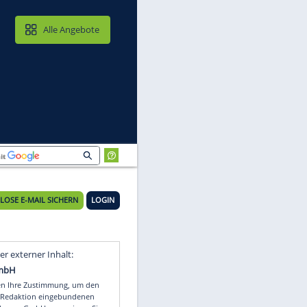
MAIL & CLOUD
Alle Angebote
KOSTENLOSE E-MAIL SICHERN
LOGIN
Video
Empfohlener externer Inhalt: