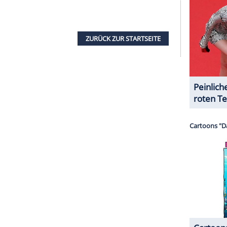
serer Redaktion eingebundenen Inhalt von Glomex GmbH
nzeigen lassen und auch wieder deaktivieren.
halte angezeigt werden. Damit können personenbezogene
r dazu in unseren Datenschutzhinweisen.
eiten
lix' Unfall wird die Öffentlichkeit über den
m. Katrin und Gerner sehen sich zu einer
usgerechnet den ehemaligen KFI-Feind Christian
einen verunglückten Bruder Felix berufen haben.
der Wahrheit entsprechende offizielle Version