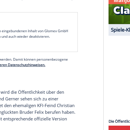
dass sie mit ihrer Eifersucht die Beziehung zu
, dass André sie über die Spuren auf seinem Rücken
ifersüchtig auf die Beziehung von Nik und Kim ist
u waschen. Ob er bei einer Hausparty auf andere
ür Ronny nicht ignorieren kann und beschließt,
ristoph ist geschockt, als Vanessa ihre Ehe in
en, auch wenn er weiß, dass es nicht leicht wird,