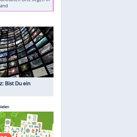
Diese Autos haben uns verlassen
Reese entschuldigt sich bei Fans:
"Tut mir aufrichtig leid"
Mit diesen Tricks wird der Grill
ruckzuck sauber
So nutzt man alte Smartphones
sinnvoll
Diese traumhaften Orte liegen in
Deutschland
Quiz