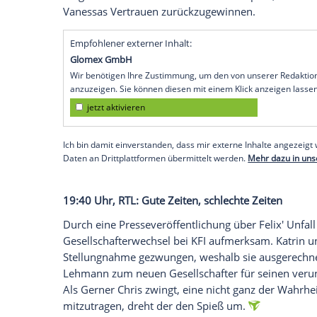
19:00 Uhr,
RTL II
:
Berlin
- Tag & Nacht
Nina verzweifelt weiter, denn sie denkt, 
André zerstört. Sie ahnt allerdings nicht
anlügt. Jacky bekommt mit, dass Pascal e
und beschließt deswegen, ihm den Kopf z
Gedanken kommt?
19:05 Uhr,
RTL
: Alles was zählt
Michelle erkennt, dass sie ihre Gefühle f
noch einmal für ihre Liebe zu kämpfen. Ch
Frage stellt. Doch er beschließt zu kämpf
Vanessas Vertrauen zurückzugewinnen.
Empfohlener externer Inhalt: