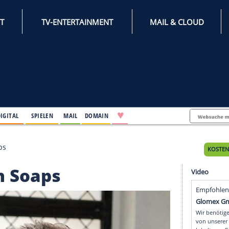
INTERNET
TV-ENTERTAINMENT
♥
IFESTYLE
DIGITAL
SPIELEN
MAIL
DOMAIN
 in den Soaps
in den Soaps