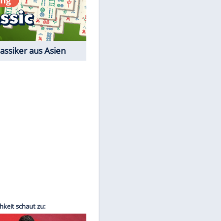
Film-Quiz: Bist Du ein
Cineast?
Kostenlos spielen