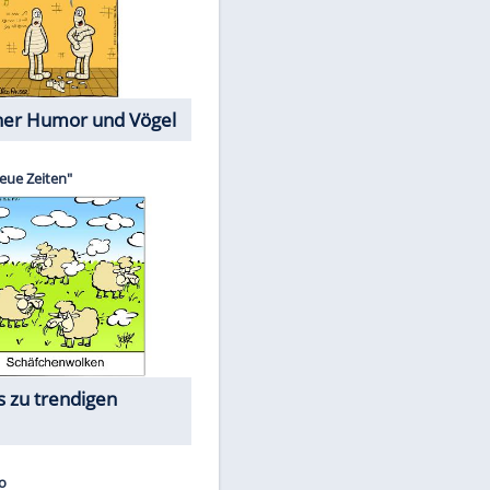
Cartoons mit wahren
Lebensgeschichten
Memo-Spiel
Die größten Skandalfilme