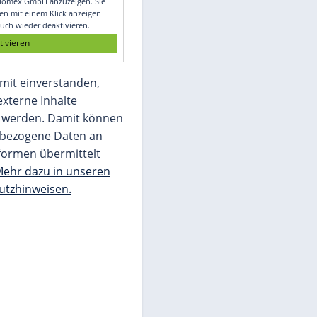
Glomex GmbH
Wir benötigen Ihre Zustimmung, um den
von unserer Redaktion eingebundenen
Inhalt von Glomex GmbH anzuzeigen. Sie
können diesen mit einem Klick anzeigen
lassen und auch wieder deaktivieren.
jetzt aktivieren
Ich bin damit einverstanden,
dass mir externe Inhalte
angezeigt werden. Damit können
personenbezogene Daten an
Drittplattformen übermittelt
werden.
Mehr dazu in unseren
Datenschutzhinweisen.