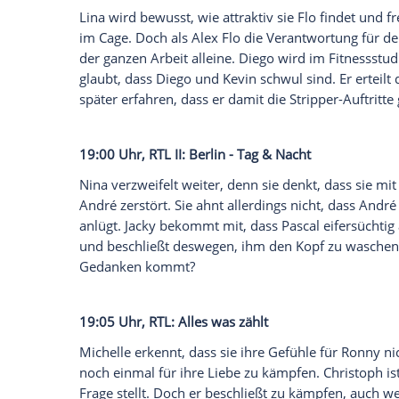
17:30 Uhr,
RTL
: Unter uns
Rufus und Britta hatten Sex! Während Bri
Rufus klar, dass nur Manus Hasch-Kekse
aufgezeigt hat, wie verantwortungslos i
gesetzt hat, muss Rufus sich mit Britta au
war und Britta seinen Zustand ausgenutzt
alle Verantwortung für den Sex vehement
18:00 Uhr,
RTL II
:
Köln
50667
Lina wird bewusst, wie attraktiv sie Flo f
im Cage. Doch als Alex Flo die Verantwort
der ganzen Arbeit alleine. Diego wird im
glaubt, dass Diego und Kevin schwul sin
später erfahren, dass er damit die Strippe