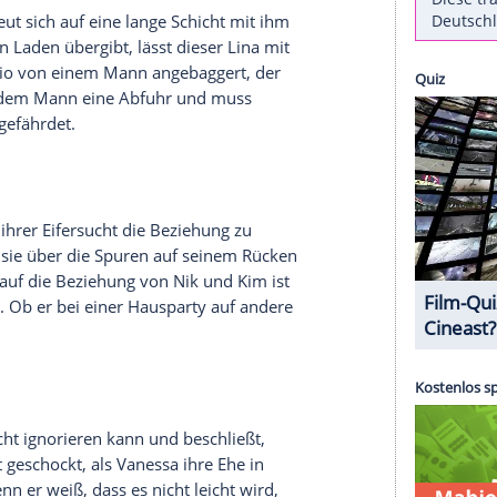
tta danach auf eine Versöhnung hofft, ist für
 dafür verantwortlich waren. Nachdem er Manu
hr Handeln war, und sie in den Zug nach
Berlin
seinandersetzen. Er stellt klar, dass er betäubt
 hat. Fassungslos hört Britta mit an, dass Rufus
 von sich weist.
indet und freut sich auf eine lange Schicht mit ihm
ung für den Laden übergibt, lässt dieser Lina mit
Fitnessstudio
von einem Mann angebaggert, der
d. Er erteilt dem Mann eine Abfuhr und muss
r-Auftritte gefährdet.