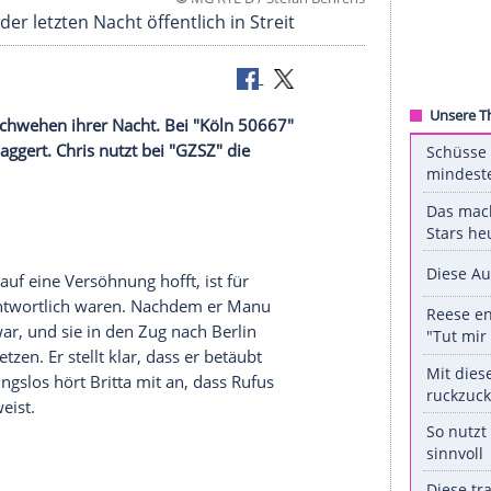
©
MG RTL D / Stefan B
 Deutung der letzten Nacht öffentlich in Streit
 mit den
Nachwehen
ihrer Nacht. Bei "
Köln
50667"
nn angebaggert. Chris nutzt bei "
GZSZ
" die