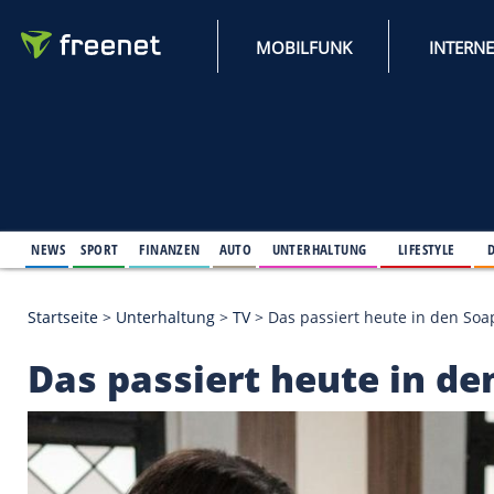
MOBILFUNK
NEWS
SPORT
FINANZEN
AUTO
UNTERHALTUNG
L
Startseite
>
Unterhaltung
>
TV
>
Das passiert heute
Das passiert heute 