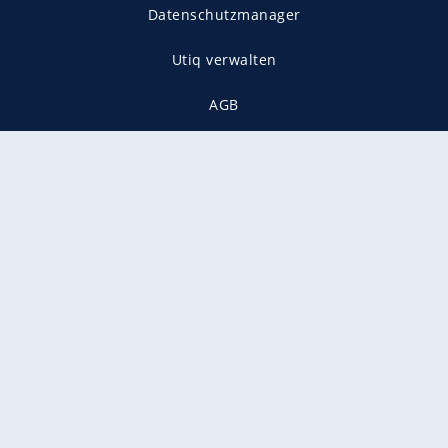
Datenschutzmanager
Utiq verwalten
AGB
Gender-Hinweis
Presse
Mediadaten
Karriere
Vertragskündigung
Vertrag widerrufen
gekennzeichnet mit