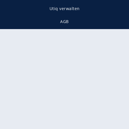
Utiq verwalten
AGB
Gender-Hinweis
Presse
Mediadaten
Karriere
Vertragskündigung
Vertrag widerrufen
gekennzeichnet mit