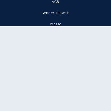
AGB
Gender-Hinweis
Presse
Mediadaten
Karriere
Vertragskündigung
Vertrag widerrufen
gekennzeichnet mit
freenet ist Mitglied im JUSPROG e.V.