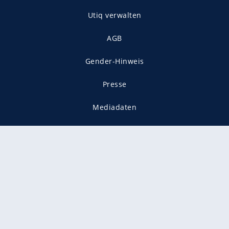
Utiq verwalten
AGB
Gender-Hinweis
Presse
Mediadaten
Karriere
Vertragskündigung
Vertrag widerrufen
gekennzeichnet mit